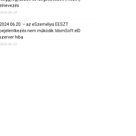
elnevezés
2024-06-29
2024.06.20. – az eSzemélyis EESZT
bejelentkezés nem működik. IdomSoft eID
szerver hiba
2024-06-20