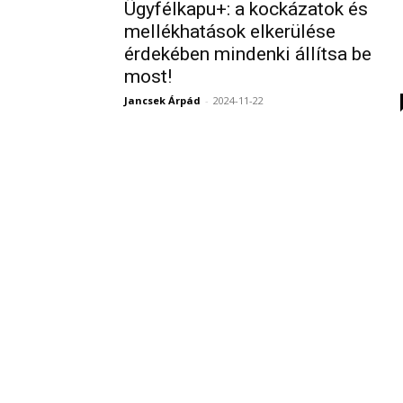
Ügyfélkapu+: a kockázatok és
mellékhatások elkerülése
érdekében mindenki állítsa be
most!
Jancsek Árpád
-
2024-11-22