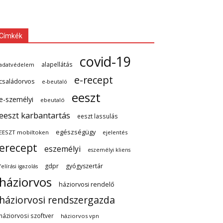
Címkék
covid-19
alapellátás
adatvédelem
e-recept
családorvos
e-beutaló
eeszt
e-személyi
ebeutaló
eeszt karbantartás
eeszt lassulás
egészségügy
EESZT mobiltoken
ejelentés
erecept
eszemélyi
eszemélyi kliens
gdpr
gyógyszertár
felírási igazolás
háziorvos
háziorvosi rendelő
háziorvosi rendszergazda
háziorvosi szoftver
háziorvos vpn