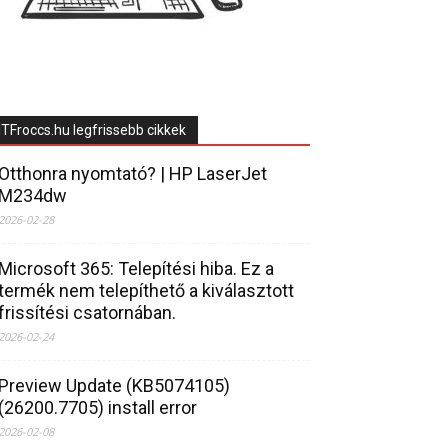
ITFroccs.hu legfrissebb cikkek
Otthonra nyomtató? | HP LaserJet
M234dw
2026-02-28
Microsoft 365: Telepítési hiba. Ez a
termék nem telepíthető a kiválasztott
frissítési csatornában.
2026-02-24
Preview Update (KB5074105)
(26200.7705) install error
2026-02-08