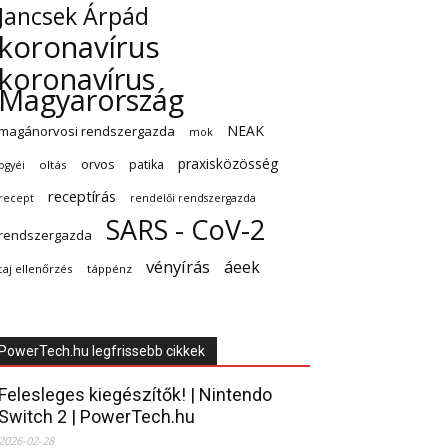
Jancsek Árpád
koronavírus
koronavírus
Magyarország
NEAK
magánorvosi rendszergazda
mok
praxisközösség
orvos
patika
oltás
ogyéi
receptírás
recept
rendelői rendszergazda
SARS - CoV-2
rendszergazda
vényírás
áeek
taj ellenőrzés
táppénz
PowerTech.hu legfrissebb cikkek
Felesleges kiegészítők! | Nintendo
Switch 2 | PowerTech.hu
2026-02-28