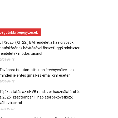
Legutóbbi bejegyzések
51/2025. (XII. 22.) BM rendelet a háziorvosok
hatáskörének bővítésével összefüggő miniszteri
rendeletek módosításáról
2026-01-18
Továbbra is automatikusan érvényesítve lesz
minden jelentés gmail-es email cím esetén
2026-01-18
Tájékoztatás az eHVB rendszer használatáról és
a 2025. szeptember 1. napjától bekövetkező
változásokról
2025-09-02