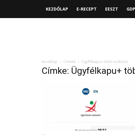
KEZDŐLAP
E-RECEPT
EESZT
GD
Kezdőlap
Címkék
Ügyfélkapu+ több eszközre
Címke: Ügyfélkapu+ tö