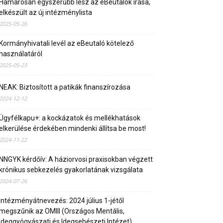
Hamarosan egyszerűbb lesz az eBeutalók írása,
elkészült az új intézménylista
2025-05-26
Kormányhivatali levél az eBeutaló kötelező
használatáról
2025-05-23
NEAK: Biztosított a patikák finanszírozása
2024-12-12
Ügyfélkapu+: a kockázatok és mellékhatások
elkerülése érdekében mindenki állítsa be most!
2024-11-22
NNGYK kérdőív: A háziorvosi praxisokban végzett
krónikus sebkezelés gyakorlatának vizsgálata
2024-07-26
Intézményátnevezés: 2024 július 1-jétől
megszűnik az OMIII (Országos Mentális,
Ideggyógyászati és Idegsebészeti Intézet)