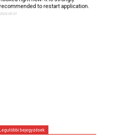
recommended to restart application.
2024-05-01
Legutóbbi bejegyzések