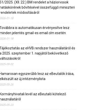
51/2025. (XII. 22.) BM rendelet a háziorvosok
hatáskörének bővítésével összefüggő miniszteri
rendeletek módosításáról
2026-01-18
Továbbra is automatikusan érvényesítve lesz
minden jelentés gmail-es email cím esetén
2026-01-18
Tájékoztatás az eHVB rendszer használatáról és
a 2025. szeptember 1. napjától bekövetkező
változásokról
2025-09-02
Hamarosan egyszerűbb lesz az eBeutalók írása,
elkészült az új intézménylista
2025-05-26
Kormányhivatali levél az eBeutaló kötelező
használatáról
2025-05-23