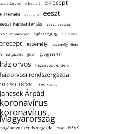
e-recept
családorvos
e-beutaló
eeszt
e-személyi
ebeutaló
eeszt karbantartás
eeszt lassulás
egészségügy
EESZT mobiltoken
ejelentés
erecept
eszemélyi
eszemélyi kliens
gdpr
gyógyszertár
felírási igazolás
háziorvos
háziorvosi rendelő
háziorvosi rendszergazda
háziorvosi szoftver
háziorvos vpn
Jancsek Árpád
koronavírus
koronavírus
Magyarország
NEAK
magánorvosi rendszergazda
mok