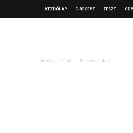
KEZDŐLAP
E-RECEPT
EESZT
GD
Kezdőlap
Címkék
Patika finanszírozás