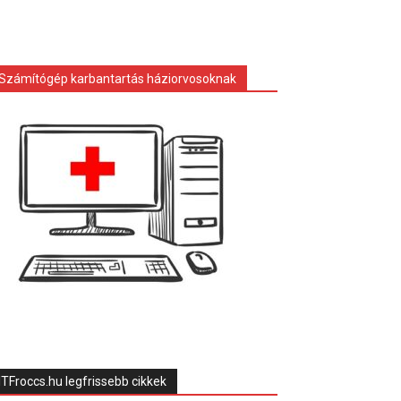
Számítógép karbantartás háziorvosoknak
ITFroccs.hu legfrissebb cikkek