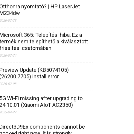
Otthonra nyomtató? | HP LaserJet
M234dw
2026-02-28
Microsoft 365: Telepítési hiba. Ez a
termék nem telepíthető a kiválasztott
frissítési csatornában.
2026-02-24
Preview Update (KB5074105)
(26200.7705) install error
2026-02-08
5G Wi-Fi missing after upgrading to
24.10.01 (Xiaomi AIoT AC2350)
2025-04-27
Direct3D9Ex components cannot be
hooked right now. It is strongly