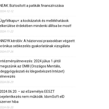
NEAK: Biztosított a patikák finanszírozása
2024-12-12
Ügyfélkapu+: a kockázatok és mellékhatások
elkerülése érdekében mindenki állítsa be most!
2024-11-22
NNGYK kérdőív: A háziorvosi praxisokban végzett
krónikus sebkezelés gyakorlatának vizsgálata
2024-07-26
Intézményátnevezés: 2024 július 1-jétől
megszűnik az OMIII (Országos Mentális,
Ideggyógyászati és Idegsebészeti Intézet)
elnevezés
2024-06-29
2024.06.20. – az eSzemélyis EESZT
bejelentkezés nem működik. IdomSoft eID
szerver hiba
2024-06-20