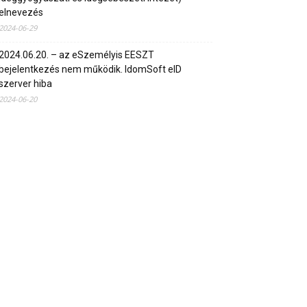
elnevezés
2024-06-29
2024.06.20. – az eSzemélyis EESZT
bejelentkezés nem működik. IdomSoft eID
szerver hiba
2024-06-20