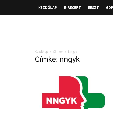
KEZDŐLAP
E-RECEPT
EESZT
GD
Kezdőlap
Címkék
Nngyk
Címke: nngyk