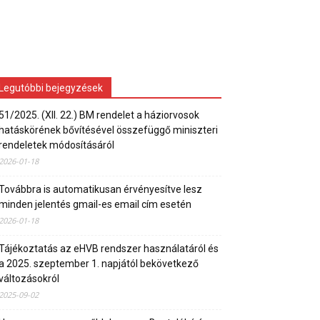
Legutóbbi bejegyzések
51/2025. (XII. 22.) BM rendelet a háziorvosok
hatáskörének bővítésével összefüggő miniszteri
rendeletek módosításáról
2026-01-18
Továbbra is automatikusan érvényesítve lesz
minden jelentés gmail-es email cím esetén
2026-01-18
Tájékoztatás az eHVB rendszer használatáról és
a 2025. szeptember 1. napjától bekövetkező
változásokról
2025-09-02