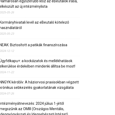
Hamarosan egyszerűbb lesz az eBeutalók írása,
elkészült az új intézménylista
2025-05-26
Kormányhivatali levél az eBeutaló kötelező
használatáról
2025-05-23
NEAK: Biztosított a patikák finanszírozása
2024-12-12
Ügyfélkapu+: a kockázatok és mellékhatások
elkerülése érdekében mindenki állítsa be most!
2024-11-22
NNGYK kérdőív: A háziorvosi praxisokban végzett
krónikus sebkezelés gyakorlatának vizsgálata
2024-07-26
Intézményátnevezés: 2024 július 1-jétől
megszűnik az OMIII (Országos Mentális,
Ideggyógyászati és Idegsebészeti Intézet)