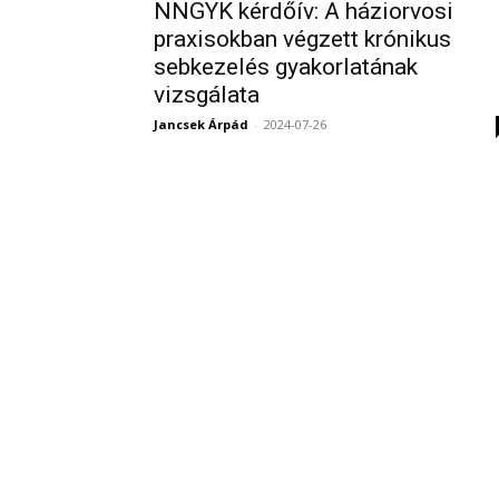
NNGYK kérdőív: A háziorvosi
praxisokban végzett krónikus
sebkezelés gyakorlatának
vizsgálata
Jancsek Árpád
-
2024-07-26