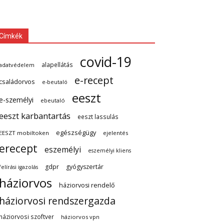
Címkék
covid-19
alapellátás
adatvédelem
e-recept
családorvos
e-beutaló
eeszt
e-személyi
ebeutaló
eeszt karbantartás
eeszt lassulás
egészségügy
EESZT mobiltoken
ejelentés
erecept
eszemélyi
eszemélyi kliens
gdpr
gyógyszertár
felírási igazolás
háziorvos
háziorvosi rendelő
háziorvosi rendszergazda
háziorvosi szoftver
háziorvos vpn