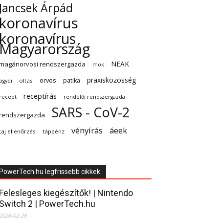
Jancsek Árpád
koronavírus
koronavírus
Magyarország
NEAK
magánorvosi rendszergazda
mok
praxisközösség
orvos
patika
oltás
ogyéi
receptírás
recept
rendelői rendszergazda
SARS - CoV-2
rendszergazda
vényírás
áeek
taj ellenőrzés
táppénz
PowerTech.hu legfrissebb cikkek
Felesleges kiegészítők! | Nintendo
Switch 2 | PowerTech.hu
2026-02-28