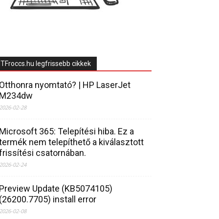
ITFroccs.hu legfrissebb cikkek
Otthonra nyomtató? | HP LaserJet
M234dw
2026-02-28
Microsoft 365: Telepítési hiba. Ez a
termék nem telepíthető a kiválasztott
frissítési csatornában.
2026-02-24
Preview Update (KB5074105)
(26200.7705) install error
2026-02-08