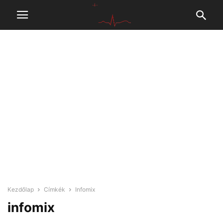
Kezdőlap
Címkék
Infomix
infomix