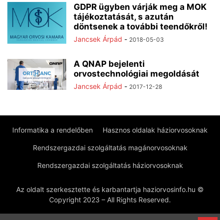
GDPR ügyben várják meg a MOK
tájékoztatását, s azután
döntsenek a további teendőkről!
Jancsek Árpád
-
2018-05-03
A QNAP bejelenti
orvostechnológiai megoldását
Jancsek Árpád
-
2017-12-28
Informatika a rendelőben
Hasznos oldalak háziorvosoknak
Rendszergazdai szolgáltatás magánorvosoknak
Rendszergazdai szolgáltatás háziorvosoknak
Az oldalt szerkesztette és karbantartja haziorvosinfo.hu ©
Copyright 2023 – All Rights Reserved.