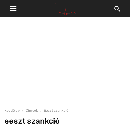
Kezdőlap
Címkék
Eeszt szankció
eeszt szankció