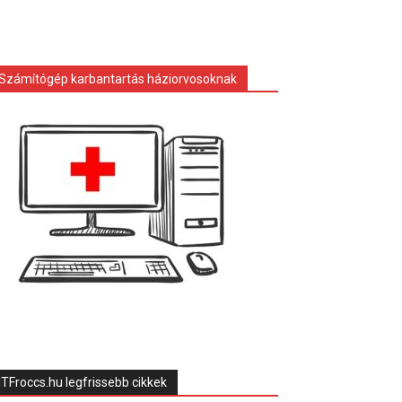
Számítógép karbantartás háziorvosoknak
ITFroccs.hu legfrissebb cikkek