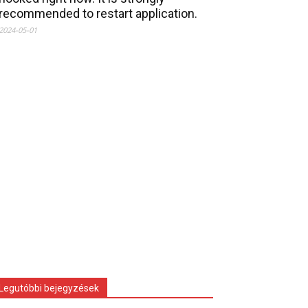
recommended to restart application.
2024-05-01
Legutóbbi bejegyzések