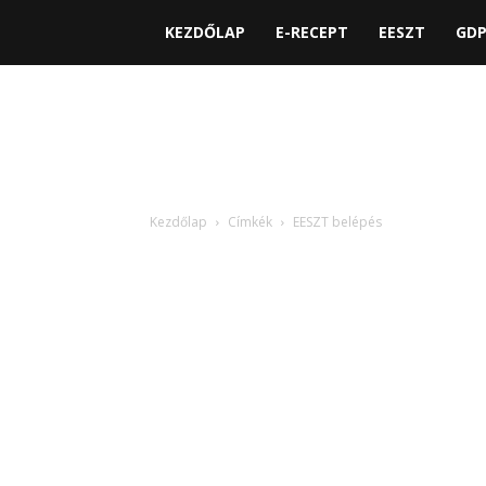
KEZDŐLAP
E-RECEPT
EESZT
GD
Kezdőlap
Címkék
EESZT belépés