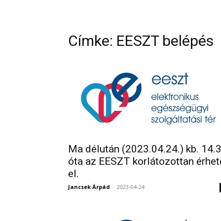
Címke: EESZT belépés
Ma délután (2023.04.24.) kb. 14.
óta az EESZT korlátozottan érhet
el.
Jancsek Árpád
-
2023-04-24