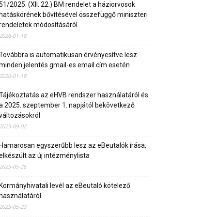
51/2025. (XII. 22.) BM rendelet a háziorvosok
hatáskörének bővítésével összefüggő miniszteri
rendeletek módosításáról
2026-01-18
Továbbra is automatikusan érvényesítve lesz
minden jelentés gmail-es email cím esetén
2026-01-18
Tájékoztatás az eHVB rendszer használatáról és
a 2025. szeptember 1. napjától bekövetkező
változásokról
2025-09-02
Hamarosan egyszerűbb lesz az eBeutalók írása,
elkészült az új intézménylista
2025-05-26
Kormányhivatali levél az eBeutaló kötelező
használatáról
2025-05-23