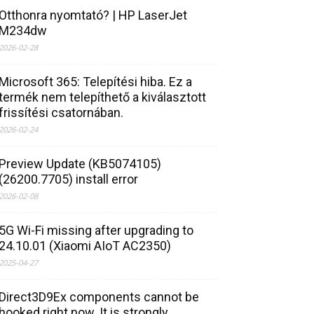
Otthonra nyomtató? | HP LaserJet
M234dw
2026-02-28
Microsoft 365: Telepítési hiba. Ez a
termék nem telepíthető a kiválasztott
frissítési csatornában.
2026-02-24
Preview Update (KB5074105)
(26200.7705) install error
2026-02-08
5G Wi-Fi missing after upgrading to
24.10.01 (Xiaomi AIoT AC2350)
2025-04-27
Direct3D9Ex components cannot be
hooked right now. It is strongly