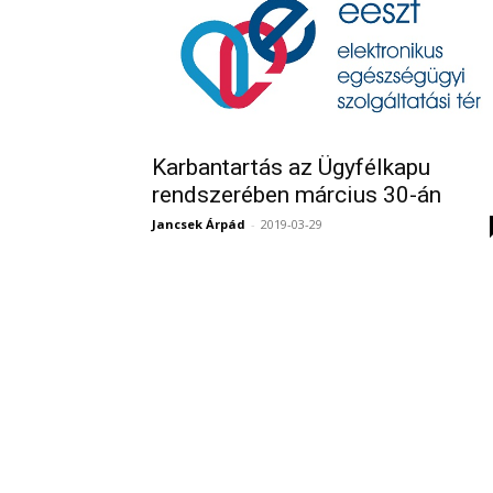
Karbantartás az Ügyfélkapu
rendszerében március 30-án
Jancsek Árpád
-
2019-03-29