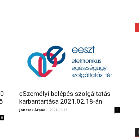
30
eSzemélyi belépés szolgáltatás
ő
karbantartása 2021.02.18-án
Jancsek Árpád
-
2021-02-13
0
0