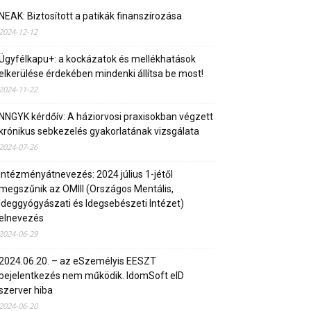
NEAK: Biztosított a patikák finanszírozása
2024-12-12
Ügyfélkapu+: a kockázatok és mellékhatások
elkerülése érdekében mindenki állítsa be most!
2024-11-22
NNGYK kérdőív: A háziorvosi praxisokban végzett
krónikus sebkezelés gyakorlatának vizsgálata
2024-07-26
Intézményátnevezés: 2024 július 1-jétől
megszűnik az OMIII (Országos Mentális,
Ideggyógyászati és Idegsebészeti Intézet)
elnevezés
2024-06-29
2024.06.20. – az eSzemélyis EESZT
bejelentkezés nem működik. IdomSoft eID
szerver hiba
2024-06-20