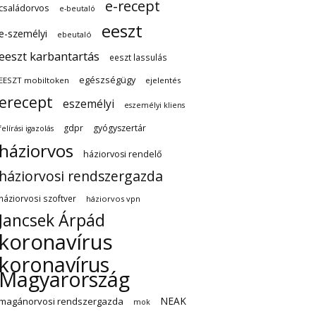
e-recept
családorvos
e-beutaló
eeszt
e-személyi
ebeutaló
eeszt karbantartás
eeszt lassulás
egészségügy
EESZT mobiltoken
ejelentés
erecept
eszemélyi
eszemélyi kliens
gdpr
gyógyszertár
felírási igazolás
háziorvos
háziorvosi rendelő
háziorvosi rendszergazda
háziorvosi szoftver
háziorvos vpn
Jancsek Árpád
koronavírus
koronavírus
Magyarország
NEAK
magánorvosi rendszergazda
mok