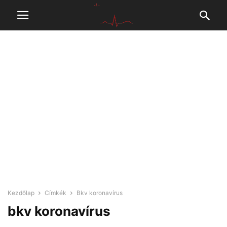
Kezdőlap
Címkék
Bkv koronavírus
bkv koronavírus