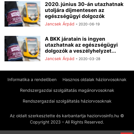
2020. június 30-án utazhatnak
utoljára díjmentesen az
egészségügyi dolgozók
Jancsek Árpád
-
2020-06-19
A BKK járatain is ingyen
utazhatnak az egészségügyi
dolgozók a veszélyhelyzet...
Jancsek Árpád
-
2020-03-28
Informatika a rendelőben
Hasznos oldalak háziorvosoknak
Rendszergazdai szolgáltatás magánorvosoknak
Rendszergazdai szolgáltatás háziorvosoknak
Az oldalt szerkesztette és karbantartja haziorvosinfo.hu ©
Copyright 2023 – All Rights Reserved.