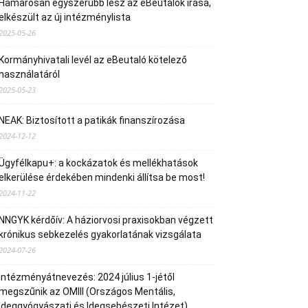
Hamarosan egyszerűbb lesz az eBeutalók írása,
elkészült az új intézménylista
2025-05-26
Kormányhivatali levél az eBeutaló kötelező
használatáról
2025-05-23
NEAK: Biztosított a patikák finanszírozása
2024-12-12
Ügyfélkapu+: a kockázatok és mellékhatások
elkerülése érdekében mindenki állítsa be most!
2024-11-22
NNGYK kérdőív: A háziorvosi praxisokban végzett
krónikus sebkezelés gyakorlatának vizsgálata
2024-07-26
Intézményátnevezés: 2024 július 1-jétől
megszűnik az OMIII (Országos Mentális,
Ideggyógyászati és Idegsebészeti Intézet)