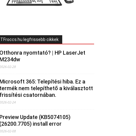
ITFroccs.hu legfrissebb cikkek
Otthonra nyomtató? | HP LaserJet
M234dw
2026-02-28
Microsoft 365: Telepítési hiba. Ez a
termék nem telepíthető a kiválasztott
frissítési csatornában.
2026-02-24
Preview Update (KB5074105)
(26200.7705) install error
2026-02-08