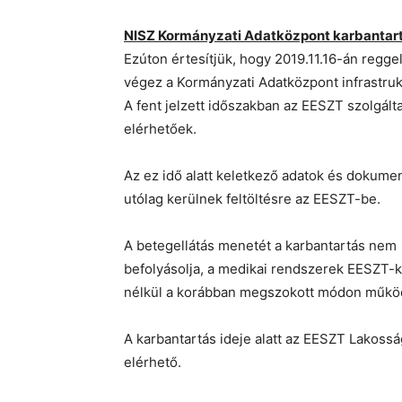
NISZ Kormányzati Adatközpont karbantar
Ezúton értesítjük, hogy 2019.11.16-án reggel
végez a Kormányzati Adatközpont infrastru
A fent jelzett időszakban az EESZT szolgálta
elérhetőek.
Az ez idő alatt keletkező adatok és dokum
utólag kerülnek feltöltésre az EESZT-be.
A betegellátás menetét a karbantartás nem
befolyásolja, a medikai rendszerek EESZT-k
nélkül a korábban megszokott módon műkö
A karbantartás ideje alatt az EESZT Lakossá
elérhető.