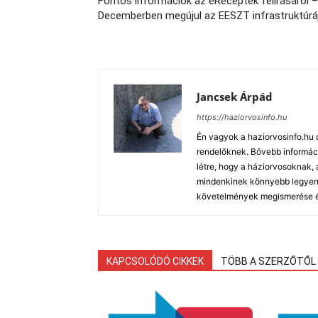
Fontos információk az eReceptek felírásáról –
Decemberben megújul az EESZT infrastruktúrá
Jancsek Árpád
https://haziorvosinfo.hu
Én vagyok a haziorvosinfo.hu 
rendelőknek. Bővebb informáci
létre, hogy a háziorvosoknak
mindenkinek könnyebb legyen a
követelmények megismerése és
KAPCSOLÓDÓ CIKKEK
TÖBB A SZERZŐTŐL