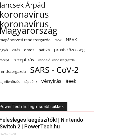
Jancsek Árpád
koronavírus
koronavírus
Magyarország
NEAK
magánorvosi rendszergazda
mok
praxisközösség
orvos
patika
oltás
ogyéi
receptírás
recept
rendelői rendszergazda
SARS - CoV-2
rendszergazda
vényírás
áeek
taj ellenőrzés
táppénz
PowerTech.hu legfrissebb cikkek
Felesleges kiegészítők! | Nintendo
Switch 2 | PowerTech.hu
2026-02-28