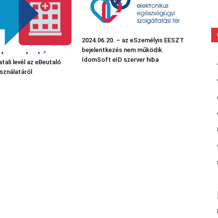
2024.06.20. – az eSzemélyis EESZT
bejelentkezés nem működik.
IdomSoft eID szerver hiba
tali levél az eBeutaló
sználatáról