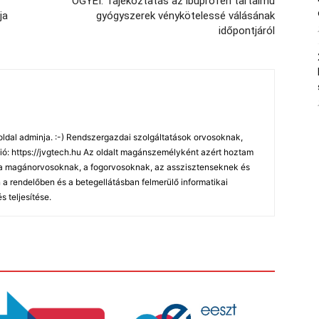
OGYÉI: Tájékoztatás az ibuprofén tartalmú
ja
gyógyszerek vénykötelessé válásának
időpontjáról
oldal adminja. :-) Rendszergazdai szolgáltatások orvosoknak,
ó: https://jvgtech.hu Az oldalt magánszemélyként azért hoztam
, a magánorvosoknak, a fogorvosoknak, az asszisztenseknek és
 rendelőben és a betegellátásban felmerülő informatikai
 teljesítése.