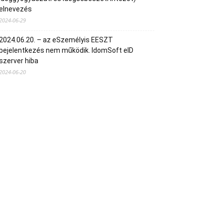
elnevezés
2024-06-29
2024.06.20. – az eSzemélyis EESZT
bejelentkezés nem működik. IdomSoft eID
szerver hiba
2024-06-20