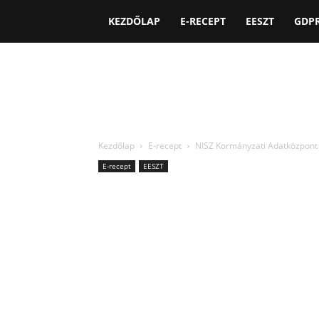
KEZDŐLAP
E-RECEPT
EESZT
GDP
Kezdőlap
E-recept
NISZ Kormányzati Adatközpont
E-recept
EESZT