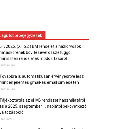
Legutóbbi bejegyzések
51/2025. (XII. 22.) BM rendelet a háziorvosok
hatáskörének bővítésével összefüggő
miniszteri rendeletek módosításáról
2026-01-18
Továbbra is automatikusan érvényesítve lesz
minden jelentés gmail-es email cím esetén
2026-01-18
Tájékoztatás az eHVB rendszer használatáról
és a 2025. szeptember 1. napjától bekövetkező
változásokról
2025-09-02