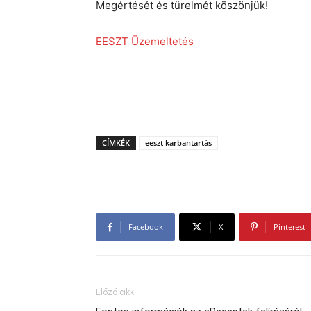
Megértését és türelmét köszönjük!
EESZT Üzemeltetés
CÍMKÉK
eeszt karbantartás
Facebook
X
Pinterest
Előző cikk