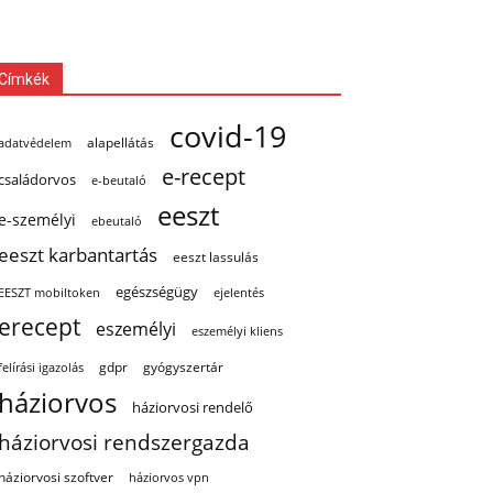
Címkék
covid-19
alapellátás
adatvédelem
e-recept
családorvos
e-beutaló
eeszt
e-személyi
ebeutaló
eeszt karbantartás
eeszt lassulás
egészségügy
EESZT mobiltoken
ejelentés
erecept
eszemélyi
eszemélyi kliens
gdpr
gyógyszertár
felírási igazolás
háziorvos
háziorvosi rendelő
háziorvosi rendszergazda
háziorvosi szoftver
háziorvos vpn