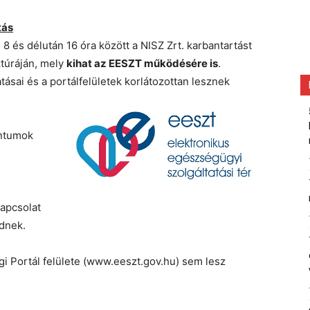
tás
 8 és délután 16 óra között a NISZ Zrt. karbantartást
ktúráján, mely
kihat az EESZT működésére is
.
tásai és a portálfelületek korlátozottan lesznek
entumok
apcsolat
dnek.
gi Portál felülete (www.eeszt.gov.hu) sem lesz