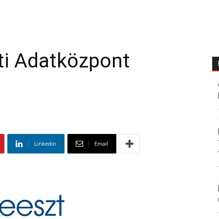
i Adatközpont
Linkedin
Email