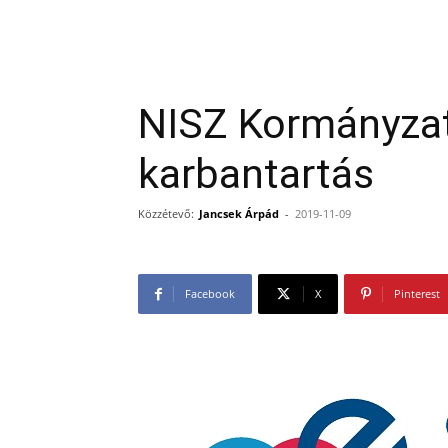
NISZ Kormányzat
karbantartás
Közzétevő:
Jancsek Árpád
-
2019-11-09
Facebook
X
Pinterest