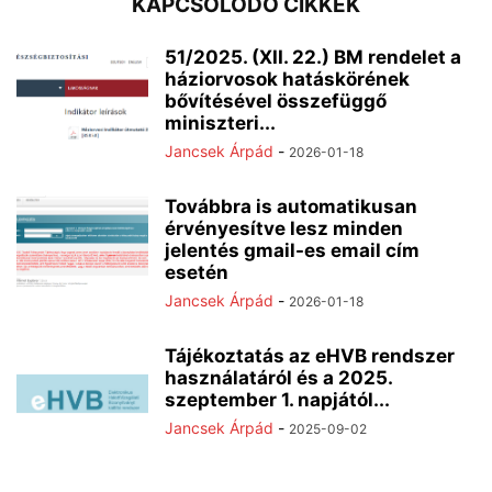
KAPCSOLÓDÓ CIKKEK
51/2025. (XII. 22.) BM rendelet a
háziorvosok hatáskörének
bővítésével összefüggő
miniszteri...
Jancsek Árpád
-
2026-01-18
Továbbra is automatikusan
érvényesítve lesz minden
jelentés gmail-es email cím
esetén
Jancsek Árpád
-
2026-01-18
Tájékoztatás az eHVB rendszer
használatáról és a 2025.
szeptember 1. napjától...
Jancsek Árpád
-
2025-09-02