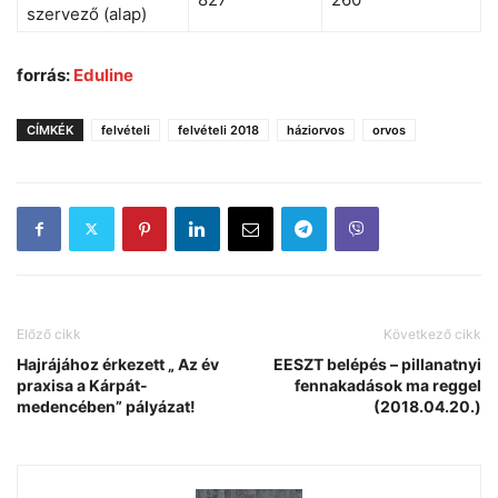
szervező (alap)
forrás:
Eduline
CÍMKÉK
felvételi
felvételi 2018
háziorvos
orvos
Előző cikk
Következő cikk
Hajrájához érkezett „ Az év
EESZT belépés – pillanatnyi
praxisa a Kárpát-
fennakadások ma reggel
medencében” pályázat!
(2018.04.20.)