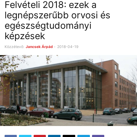
Felvételi 2018: ezek a
legnépszerűbb orvosi és
egészségtudományi
képzések
Közzétevő:
Jancsek Árpád
-
2018-04-19