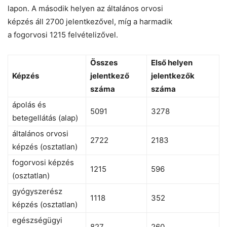
lapon. A második helyen az általános orvosi
képzés áll 2700 jelentkezővel, míg a harmadik
a fogorvosi 1215 felvételizővel.
Összes
Első helyen
Képzés
jelentkező
jelentkezők
száma
száma
ápolás és
5091
3278
betegellátás (alap)
általános orvosi
2722
2183
képzés (osztatlan)
fogorvosi képzés
1215
596
(osztatlan)
gyógyszerész
1118
352
képzés (osztatlan)
egészségügyi
827
260