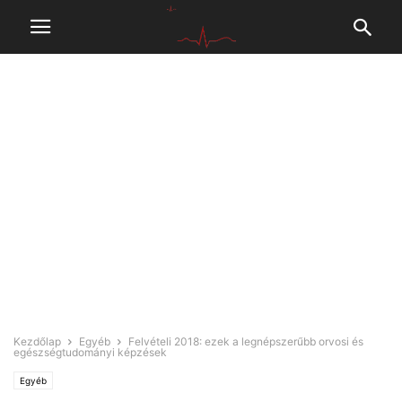
Kezdőlap
Egyéb
Felvételi 2018: ezek a legnépszerűbb orvosi és
egészségtudományi képzések
Egyéb