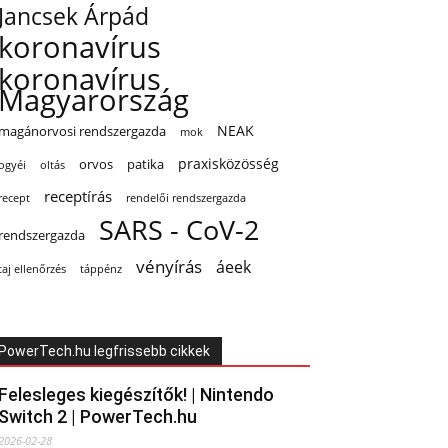
Jancsek Árpád
koronavírus
koronavírus
Magyarország
NEAK
magánorvosi rendszergazda
mok
praxisközösség
orvos
patika
oltás
ogyéi
receptírás
recept
rendelői rendszergazda
SARS - CoV-2
rendszergazda
vényírás
áeek
taj ellenőrzés
táppénz
PowerTech.hu legfrissebb cikkek
Felesleges kiegészítők! | Nintendo
Switch 2 | PowerTech.hu
2026-02-28