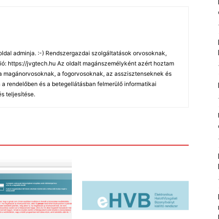
oldal adminja. :-) Rendszergazdai szolgáltatások orvosoknak,
ó: https://jvgtech.hu Az oldalt magánszemélyként azért hoztam
, a magánorvosoknak, a fogorvosoknak, az asszisztenseknek és
 rendelőben és a betegellátásban felmerülő informatikai
 teljesítése.