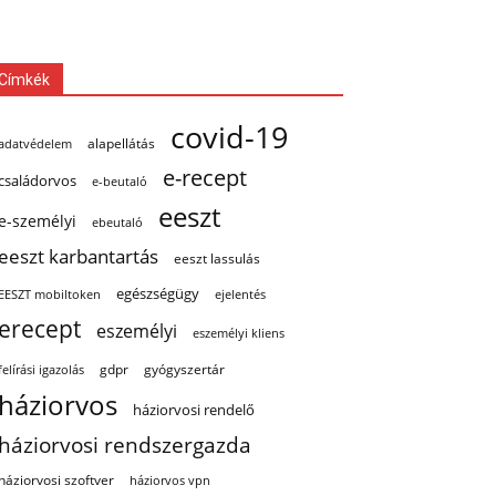
Címkék
covid-19
alapellátás
adatvédelem
e-recept
családorvos
e-beutaló
eeszt
e-személyi
ebeutaló
eeszt karbantartás
eeszt lassulás
egészségügy
EESZT mobiltoken
ejelentés
erecept
eszemélyi
eszemélyi kliens
gdpr
gyógyszertár
felírási igazolás
háziorvos
háziorvosi rendelő
háziorvosi rendszergazda
háziorvosi szoftver
háziorvos vpn