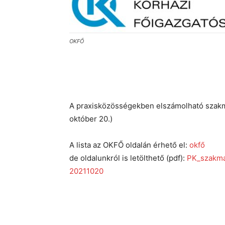
OKFŐ
A praxisközösségekben elszámolható szakm
október 20.)
A lista az OKFŐ oldalán érhető el:
okfő
de oldalunkról is letölthető (pdf):
PK_szakma
20211020