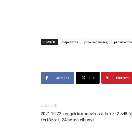
CÍMKÉK
alapellátás
praxisközösség
praxisközös
Facebook
X
Pinterest
Előző cikk
2021.10.22. reggeli koronavírus adatok: 2 548 új
fertőzött, 24 beteg elhunyt