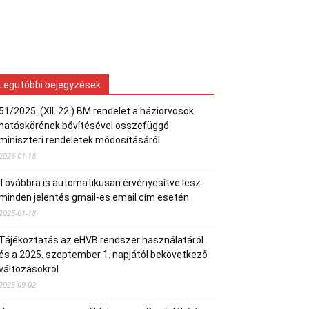
Legutóbbi bejegyzések
51/2025. (XII. 22.) BM rendelet a háziorvosok
hatáskörének bővítésével összefüggő
miniszteri rendeletek módosításáról
2026-01-18
Továbbra is automatikusan érvényesítve lesz
minden jelentés gmail-es email cím esetén
2026-01-18
Tájékoztatás az eHVB rendszer használatáról
és a 2025. szeptember 1. napjától bekövetkező
változásokról
2025-09-02