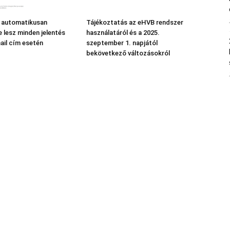
s automatikusan
Tájékoztatás az eHVB rendszer
e lesz minden jelentés
használatáról és a 2025.
ail cím esetén
szeptember 1. napjától
bekövetkező változásokról