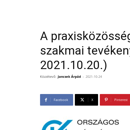
A praxisközössé
szakmai tevéke
2021.10.20.)
Közzétevő:
Jancsek Árpád
-
2021-10-24
Facebook
X
Pinterest