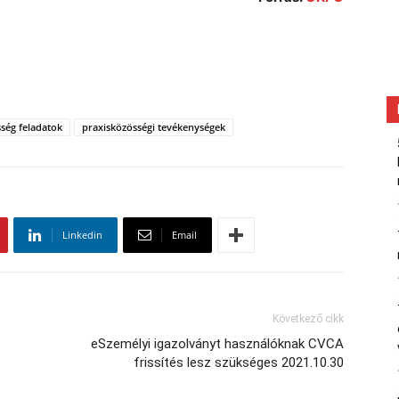
ség feladatok
praxisközösségi tevékenységek
Linkedin
Email
Következő cikk
eSzemélyi igazolványt használóknak CVCA
frissítés lesz szükséges 2021.10.30