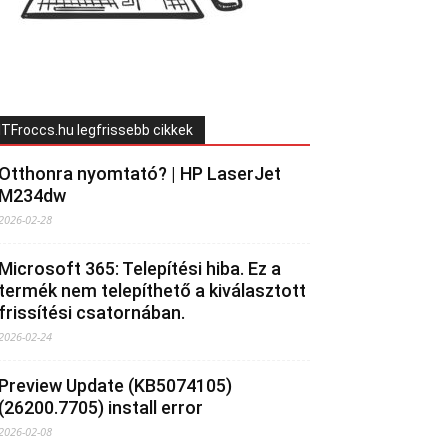
ITFroccs.hu legfrissebb cikkek
Otthonra nyomtató? | HP LaserJet
M234dw
2026-02-28
Microsoft 365: Telepítési hiba. Ez a
termék nem telepíthető a kiválasztott
frissítési csatornában.
2026-02-24
Preview Update (KB5074105)
(26200.7705) install error
2026-02-08