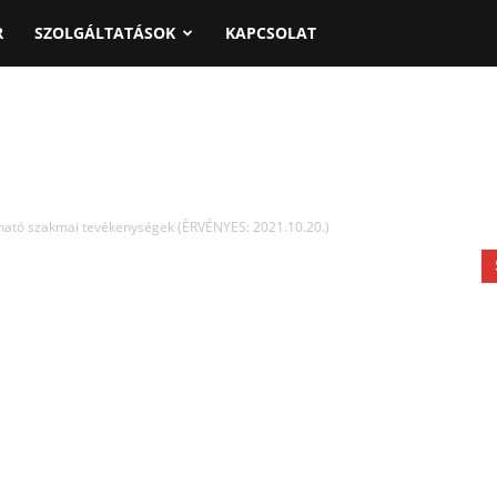
R
SZOLGÁLTATÁSOK
KAPCSOLAT
ható szakmai tevékenységek (ÉRVÉNYES: 2021.10.20.)