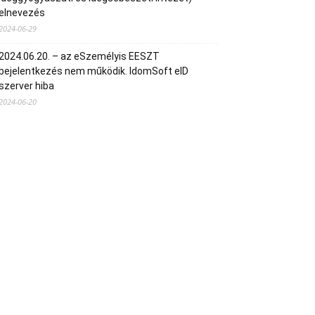
elnevezés
2024-06-29
2024.06.20. – az eSzemélyis EESZT
bejelentkezés nem működik. IdomSoft eID
szerver hiba
2024-06-20