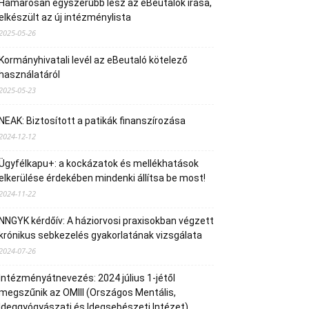
Hamarosan egyszerűbb lesz az eBeutalók írása,
elkészült az új intézménylista
2025-05-26
Kormányhivatali levél az eBeutaló kötelező
használatáról
2025-05-23
NEAK: Biztosított a patikák finanszírozása
2024-12-12
Ügyfélkapu+: a kockázatok és mellékhatások
elkerülése érdekében mindenki állítsa be most!
2024-11-22
NNGYK kérdőív: A háziorvosi praxisokban végzett
krónikus sebkezelés gyakorlatának vizsgálata
2024-07-26
Intézményátnevezés: 2024 július 1-jétől
megszűnik az OMIII (Országos Mentális,
Ideggyógyászati és Idegsebészeti Intézet)