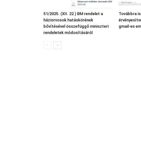
51/2025. (XII. 22.) BM rendelet a
Továbbra i
háziorvosok hatáskörének
érvényesítv
bővítésével összefüggő miniszteri
gmail-es em
rendeletek módosításáról