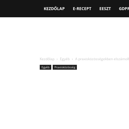
KEZDŐLAP
E-RECEPT
EESZT
GDP
Kezdőlap
Egyéb
A praxisközösségekben elszámol
Egyéb
Praxisközösség