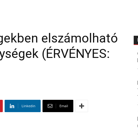
gekben elszámolható
nységek (ÉRVÉNYES:
Linkedin
Email