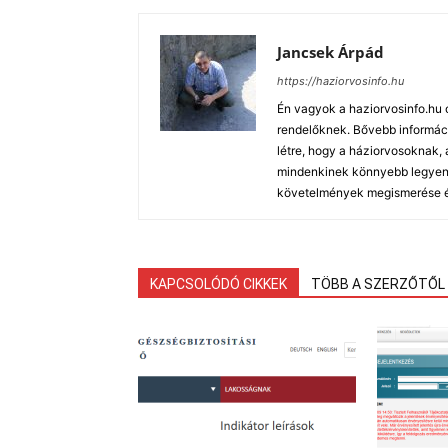
Jancsek Árpád
https://haziorvosinfo.hu
Én vagyok a haziorvosinfo.hu 
rendelőknek. Bővebb informáci
létre, hogy a háziorvosoknak
mindenkinek könnyebb legyen a
követelmények megismerése és
KAPCSOLÓDÓ CIKKEK
TÖBB A SZERZŐTŐL