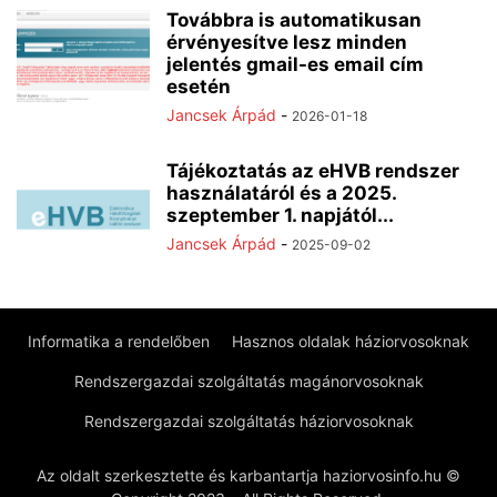
Továbbra is automatikusan
érvényesítve lesz minden
jelentés gmail-es email cím
esetén
Jancsek Árpád
-
2026-01-18
Tájékoztatás az eHVB rendszer
használatáról és a 2025.
szeptember 1. napjától...
Jancsek Árpád
-
2025-09-02
Informatika a rendelőben
Hasznos oldalak háziorvosoknak
Rendszergazdai szolgáltatás magánorvosoknak
Rendszergazdai szolgáltatás háziorvosoknak
Az oldalt szerkesztette és karbantartja haziorvosinfo.hu ©