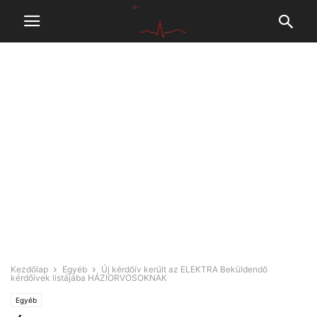
Kezdőlap
Egyéb
Új kérdőív került az ELEKTRA Beküldendő
kérdőívek listájába HÁZIORVOSOKNAK
Egyéb