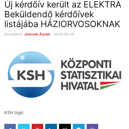
Új kérdőív került az ELEKTRA
Beküldendő kérdőívek
listájába HÁZIORVOSOKNAK
Közzétevő:
Jancsek Árpád
-
2019-05-06
KSH logó