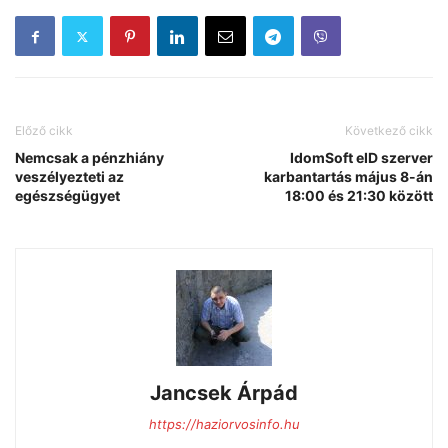
Előző cikk
Következő cikk
Nemcsak a pénzhiány
IdomSoft eID szerver
veszélyezteti az
karbantartás május 8-án
egészségügyet
18:00 és 21:30 között
Jancsek Árpád
https://haziorvosinfo.hu