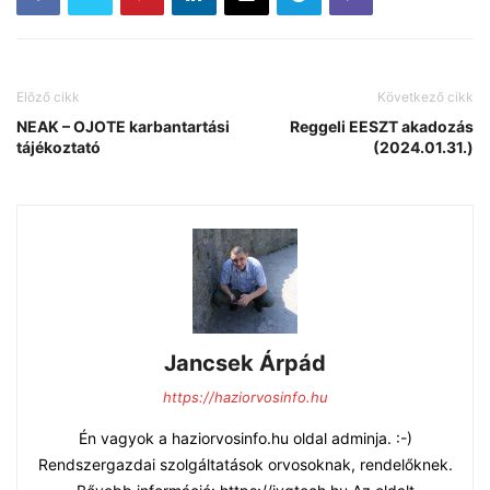
Előző cikk
Következő cikk
NEAK – OJOTE karbantartási
Reggeli EESZT akadozás
tájékoztató
(2024.01.31.)
Jancsek Árpád
https://haziorvosinfo.hu
Én vagyok a haziorvosinfo.hu oldal adminja. :-)
Rendszergazdai szolgáltatások orvosoknak, rendelőknek.