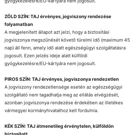
gyógykezelésre/EU-kártyára nem jogosult.
ZÖLD SZÍN: TAJ érvényes, jogviszony rendezése
folyamatban
A megjelenített állapot azt jelzi, hogy a biztosítási
jogviszonya megszűnését követő türelmi idő (maximum 45
nap) áll fenn, amely idő alatt egészségügyi szolgáltatásra
jogosult. Ezen jelzés ideje alatt külföldi
gyógykezelésre/EU-kártyára nem jogosult.
PIROS SZÍN: TAJ érvényes, jogviszonya rendezetlen
A jogviszony rendezetlensége esetén az egészségügyi
szolgáltató nem tagadhatja meg az ellátás elvégzését,
azonban jogviszonya rendezése érdekében az illetékes
vármegyei kormányhivatalhoz kell fordulnia.
KÉK SZÍN: TAJ átmenetileg érvénytelen, külföldön
biztosított