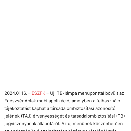
2024.01.16. –
ESZFK
– Új, TB-lámpa menüponttal bővült az
EgészségAblak mobilapplikáció, amelyben a felhasználó
tájékoztatást kaphat a társadalombiztosítási azonosító
jelének (TAJ) érvényességét és társadalombiztosítási (TB)
jogviszonyának állapotáról. Az új menünek köszönhetően