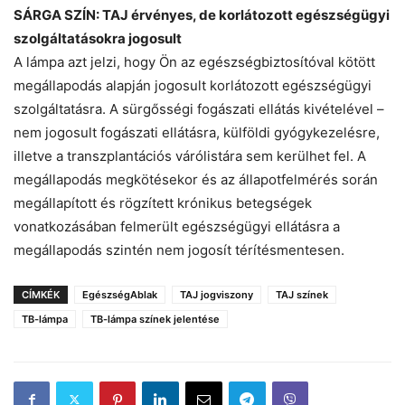
SÁRGA SZÍN: TAJ érvényes, de korlátozott egészségügyi
szolgáltatásokra jogosult
A lámpa azt jelzi, hogy Ön az egészségbiztosítóval kötött
megállapodás alapján jogosult korlátozott egészségügyi
szolgáltatásra. A sürgősségi fogászati ellátás kivételével –
nem jogosult fogászati ellátásra, külföldi gyógykezelésre,
illetve a transzplantációs várólistára sem kerülhet fel. A
megállapodás megkötésekor és az állapotfelmérés során
megállapított és rögzített krónikus betegségek
vonatkozásában felmerült egészségügyi ellátásra a
megállapodás szintén nem jogosít térítésmentesen.
CÍMKÉK
EgészségAblak
TAJ jogviszony
TAJ színek
TB-lámpa
TB-lámpa színek jelentése