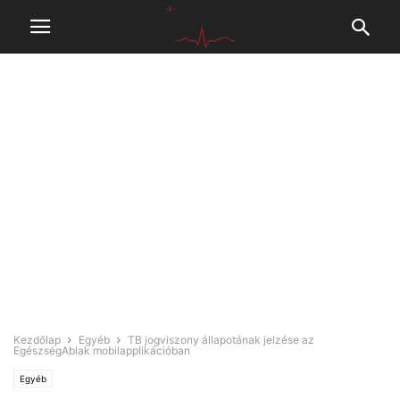
Kezdőlap
Egyéb
TB jogviszony állapotának jelzése az
EgészségAblak mobilapplikációban
Egyéb