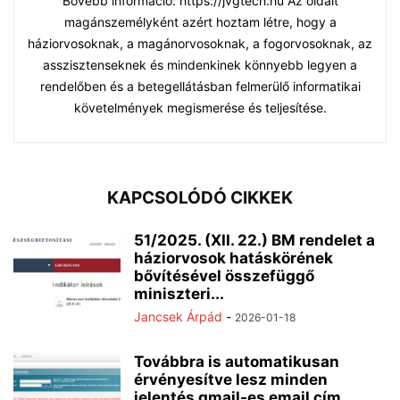
Bővebb információ: https://jvgtech.hu Az oldalt
magánszemélyként azért hoztam létre, hogy a
háziorvosoknak, a magánorvosoknak, a fogorvosoknak, az
asszisztenseknek és mindenkinek könnyebb legyen a
rendelőben és a betegellátásban felmerülő informatikai
követelmények megismerése és teljesítése.
KAPCSOLÓDÓ CIKKEK
51/2025. (XII. 22.) BM rendelet a
háziorvosok hatáskörének
bővítésével összefüggő
miniszteri...
Jancsek Árpád
-
2026-01-18
Továbbra is automatikusan
érvényesítve lesz minden
jelentés gmail-es email cím