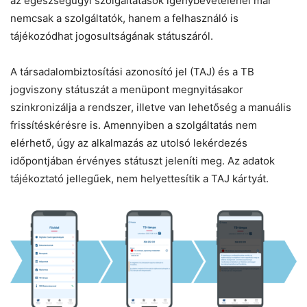
az egészségügyi szolgáltatások igénybevételénél már
nemcsak a szolgáltatók, hanem a felhasználó is
tájékozódhat jogosultságának státuszáról.
A társadalombiztosítási azonosító jel (TAJ) és a TB
jogviszony státuszát a menüpont megnyitásakor
szinkronizálja a rendszer, illetve van lehetőség a manuális
frissítéskérésre is. Amennyiben a szolgáltatás nem
elérhető, úgy az alkalmazás az utolsó lekérdezés
időpontjában érvényes státuszt jeleníti meg. Az adatok
tájékoztató jellegűek, nem helyettesítik a TAJ kártyát.