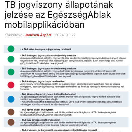
TB jogviszony állapotának
jelzése az EgészségAblak
mobilapplikációban
Közzétevő:
Jancsek Árpád
-
2024-01-27