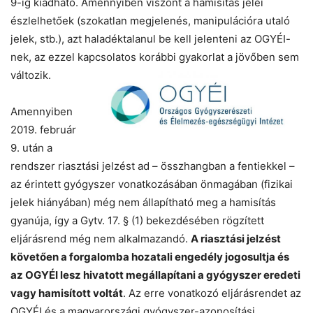
9-ig kiadható. Amennyiben viszont a hamisítás jelei
észlelhetőek (szokatlan megjelenés, manipulációra utaló
jelek, stb.), azt haladéktalanul be kell jelenteni az OGYÉI-
nek, az ezzel kapcsolatos korábbi gyakorlat a jövőben sem
változik.
Amennyiben
2019. február
9. után a
rendszer riasztási jelzést ad – összhangban a fentiekkel –
az érintett gyógyszer vonatkozásában önmagában (fizikai
jelek hiányában) még nem állapítható meg a hamisítás
gyanúja, így a Gytv. 17. § (1) bekezdésében rögzített
eljárásrend még nem alkalmazandó.
A riasztási jelzést
követően a forgalomba hozatali engedély jogosultja és
az OGYÉI lesz hivatott megállapítani a gyógyszer eredeti
vagy hamisított voltát
. Az erre vonatkozó eljárásrendet az
OGYÉI és a magyarországi gyógyszer-azonosítási