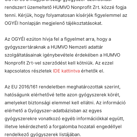
rendszert üzemeltető HUMVO Nonprofit Zrt. közzé fogja
tenni. Kérjük, hogy folyamatosan kísérjék figyelemmel az
OGYÉI honlapján megjelenő tájékoztatásokat.
Az OGYÉI ezúton hívja fel a figyelmet arra, hogy a
gyógyszertáraknak a HUMVO Nemzeti adattár
szolgáltatásainak igénybevétele érdekében a HUMVO
Nonprofit Zrt-vel szerződést kell kötniük. Az ezzel
kapcsolatos részletek
IDE kattintva
érhetők el.
Az EU 2016/161 rendeletben meghatározottak szerint,
hatóságunk elérhetővé tette azon gyógyszerek körét,
amelyeket biztonsági elemmel kell ellátni. Az információ
elérhető a Gyógyszer-adatbázisban az egyes
gyógyszerekre vonatkozó egyéb információkkal együtt,
illetve lekérdezhető a forgalomba hozatali engedéllyel
rendelkező gyógyszerek listájában.