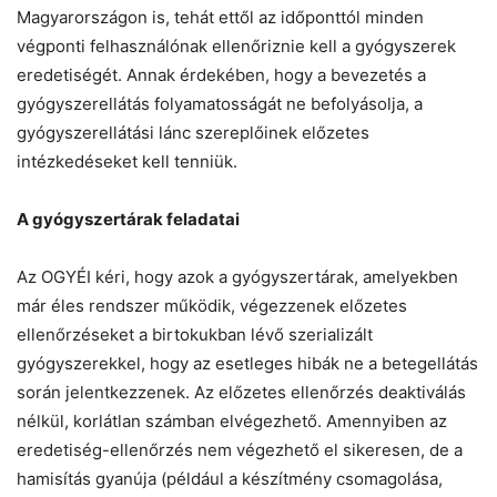
Magyarországon is, tehát ettől az időponttól minden
végponti felhasználónak ellenőriznie kell a gyógyszerek
eredetiségét. Annak érdekében, hogy a bevezetés a
gyógyszerellátás folyamatosságát ne befolyásolja, a
gyógyszerellátási lánc szereplőinek előzetes
intézkedéseket kell tenniük.
A gyógyszertárak feladatai
Az OGYÉI kéri, hogy azok a gyógyszertárak, amelyekben
már éles rendszer működik, végezzenek előzetes
ellenőrzéseket a birtokukban lévő szerializált
gyógyszerekkel, hogy az esetleges hibák ne a betegellátás
során jelentkezzenek. Az előzetes ellenőrzés deaktiválás
nélkül, korlátlan számban elvégezhető. Amennyiben az
eredetiség-ellenőrzés nem végezhető el sikeresen, de a
hamisítás gyanúja (például a készítmény csomagolása,