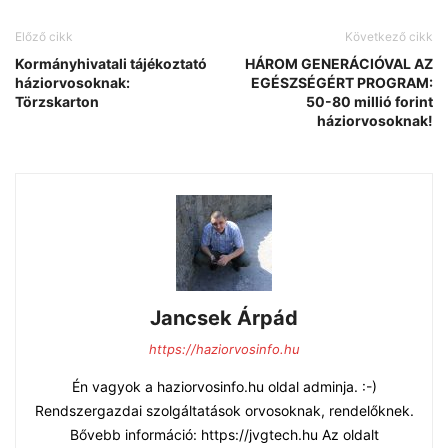
Előző cikk
Következő cikk
Kormányhivatali tájékoztató
HÁROM GENERÁCIÓVAL AZ
háziorvosoknak:
EGÉSZSÉGÉRT PROGRAM:
Törzskarton
50-80 millió forint
háziorvosoknak!
Jancsek Árpád
https://haziorvosinfo.hu
Én vagyok a haziorvosinfo.hu oldal adminja. :-)
Rendszergazdai szolgáltatások orvosoknak, rendelőknek.
Bővebb információ: https://jvgtech.hu Az oldalt