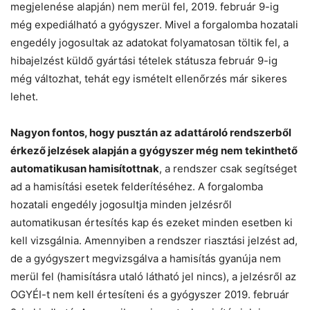
megjelenése alapján) nem merül fel, 2019. február 9-ig
még expediálható a gyógyszer. Mivel a forgalomba hozatali
engedély jogosultak az adatokat folyamatosan töltik fel, a
hibajelzést küldő gyártási tételek státusza február 9-ig
még változhat, tehát egy ismételt ellenőrzés már sikeres
lehet.
Nagyon fontos, hogy pusztán az adattároló rendszerből
érkező jelzések alapján a gyógyszer még nem tekinthető
automatikusan hamisítottnak
, a rendszer csak segítséget
ad a hamisítási esetek felderítéséhez. A forgalomba
hozatali engedély jogosultja minden jelzésről
automatikusan értesítés kap és ezeket minden esetben ki
kell vizsgálnia. Amennyiben a rendszer riasztási jelzést ad,
de a gyógyszert megvizsgálva a hamisítás gyanúja nem
merül fel (hamisításra utaló látható jel nincs), a jelzésről az
OGYÉI-t nem kell értesíteni és a gyógyszer 2019. február