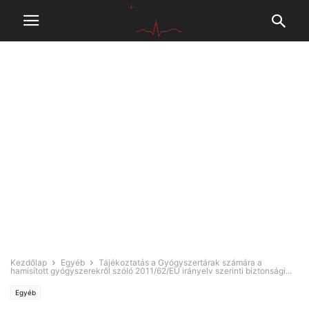
Kezdőlap
Egyéb
Tájékoztatás a Gyógyszertárak számára a
hamisított gyógyszerekről szóló 2011/62/EU irányelv szerinti biztonsági...
Egyéb