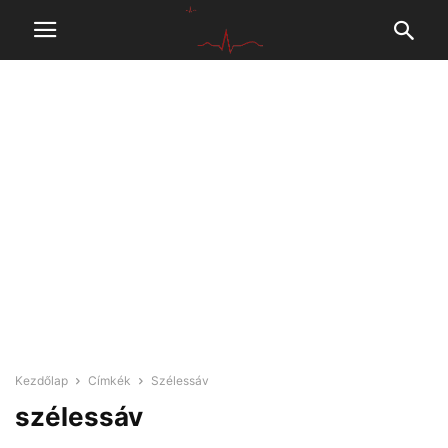
Kezdőlap
Címkék
Szélessáv
szélessáv