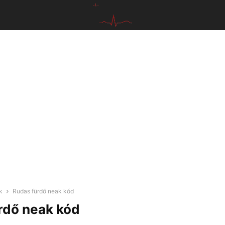
k
Rudas fürdő neak kód
rdő neak kód