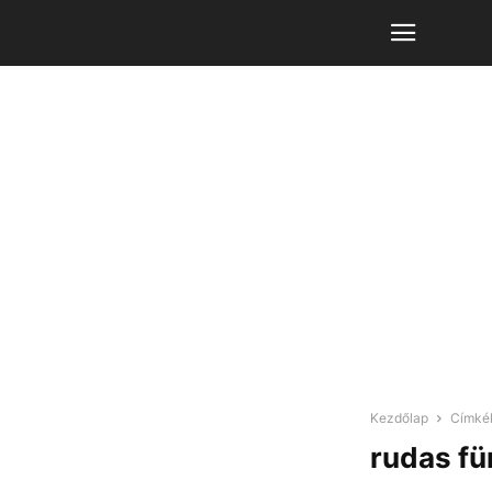
Kezdőlap
Címké
rudas fü