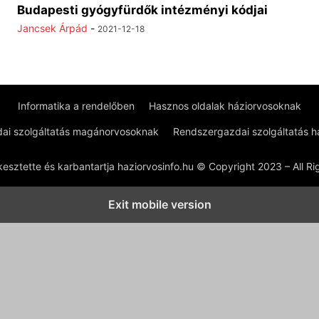
Budapesti gyógyfürdők intézményi kódjai
Jancsek Árpád
-
2021-12-18
Informatika a rendelőben
Hasznos oldalak háziorvosoknak
ai szolgáltatás magánorvosoknak
Rendszergazdai szolgáltatás 
kesztette és karbantartja haziorvosinfo.hu © Copyright 2023 – All R
Exit mobile version