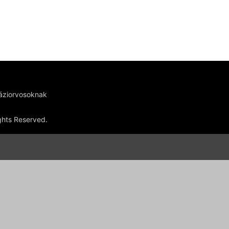
háziorvosoknak
ights Reserved.