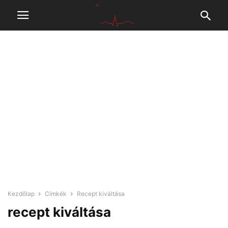
Kezdőlap
Címkék
Recept kiváltása
recept kiváltása