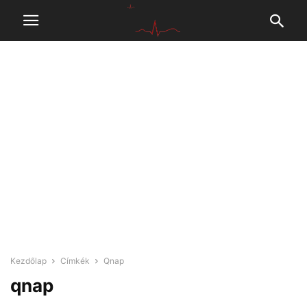
Kezdőlap
Címkék
Qnap
qnap