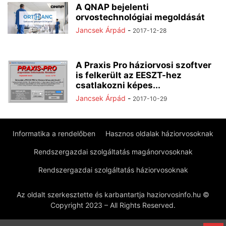
A QNAP bejelenti
orvostechnológiai megoldását
Jancsek Árpád
-
2017-12-28
A Praxis Pro háziorvosi szoftver
is felkerült az EESZT-hez
csatlakozni képes...
Jancsek Árpád
-
2017-10-29
Informatika a rendelőben
Hasznos oldalak háziorvosoknak
Rendszergazdai szolgáltatás magánorvosoknak
Rendszergazdai szolgáltatás háziorvosoknak
Az oldalt szerkesztette és karbantartja haziorvosinfo.hu ©
Copyright 2023 – All Rights Reserved.