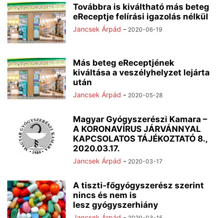
Továbbra is kiváltható más beteg
eReceptje felírási igazolás nélkül
Jancsek Árpád
-
2020-06-19
Más beteg eReceptjének
kiváltása a veszélyhelyzet lejárta
után
Jancsek Árpád
-
2020-05-28
Magyar Gyógyszerészi Kamara –
A KORONAVÍRUS JÁRVÁNNYAL
KAPCSOLATOS TÁJÉKOZTATÓ 8.,
2020.03.17.
Jancsek Árpád
-
2020-03-17
A tiszti-főgyógyszerész szerint
nincs és nem is
lesz gyógyszerhiány
Jancsek Árpád
-
2020-03-15