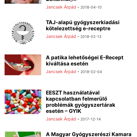
Jancsek Árpád
-
2018-04-10
TAJ-alapú gyógyszerkiadási
kötelezettség e-receptre
Jancsek Árpád
-
2018-02-13
A patika lehetőségei E-Recept
kiváltása esetén
Jancsek Árpád
-
2018-02-04
EESZT használatával
kapcsolatban felmerülő
problémák gyógyszertárak
esetén – GYIK
Jancsek Árpád
-
2017-12-14
A Magyar Gyógyszerészi Kamara