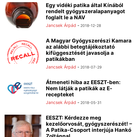
Egy vidéki patika által Kínából
rendelt gyógyszeralapanyagot
foglalt le a NAV
Jancsek Árpád
-
2018-12-28
A Magyar Gyógyszerészi Kamara
az alábbi betegtájékoztató
kifüggesztését javasolja a
patikákban
Jancsek Árpád
-
2018-07-29
Átmeneti hiba az EESZT-ben:
Nem látják a patikák az E-
recepteket
Jancsek Árpád
-
2018-05-31
EESZT: Kérdezze meg
kezelőorvosát, gyógyszerészét! –
A Patika-Csoport interjúja Hankó
Zoltánnal,...