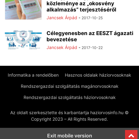
közleménye az „okosvény
alkalmazás” terjesztéséről
Jancsek Árpád
-
2017-10-25
Célegyenesben az EESZT ágazati
bevezetése
Jancsek Árpád
-
2017-10-22
Informatika a rendelőben
Hasznos oldalak háziorvosoknak
Rendszergazdai szolgáltatás magánorvosoknak
Rendszergazdai szolgáltatás háziorvosoknak
Az oldalt szerkesztette és karbantartja haziorvosinfo.hu ©
Copyright 2023 – All Rights Reserved.
Exit mobile version