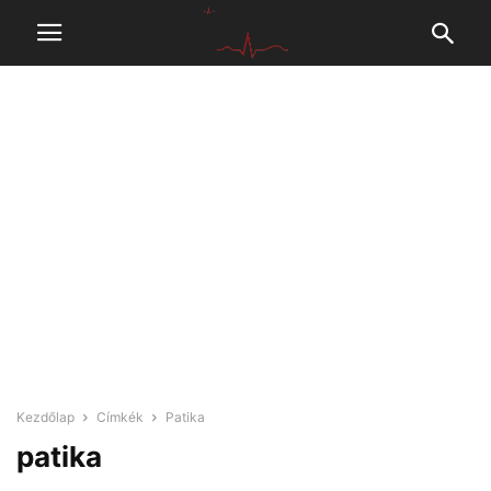
Kezdőlap
Címkék
Patika
patika