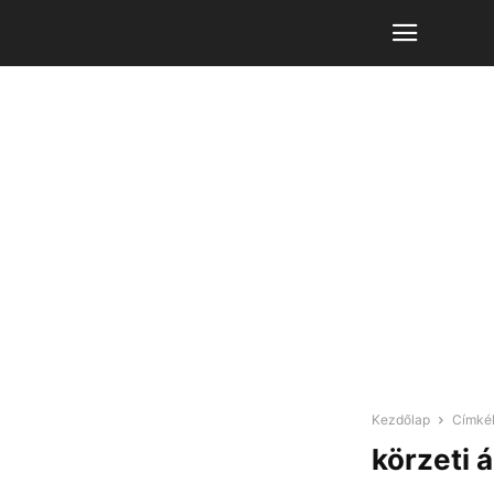
Kezdőlap
Címké
körzeti 