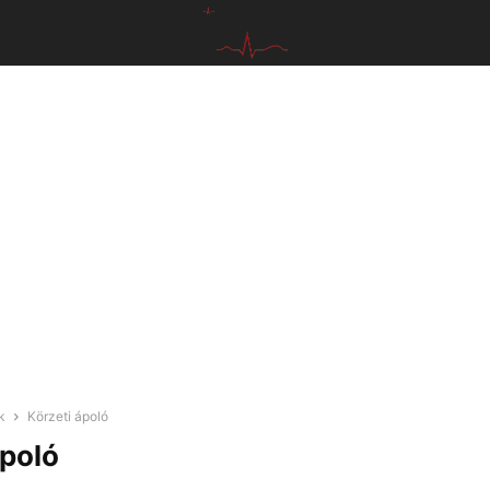
k
Körzeti ápoló
ápoló