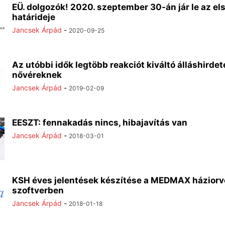
EÜ. dolgozók! 2020. szeptember 30-án jár le az e
határideje
Jancsek Árpád
-
2020-09-25
Az utóbbi idők legtöbb reakciót kiváltó álláshirdet
nővéreknek
Jancsek Árpád
-
2019-02-09
EESZT: fennakadás nincs, hibajavítás van
Jancsek Árpád
-
2018-03-01
KSH éves jelentések készítése a MEDMAX háziorv
szoftverben
Jancsek Árpád
-
2018-01-18