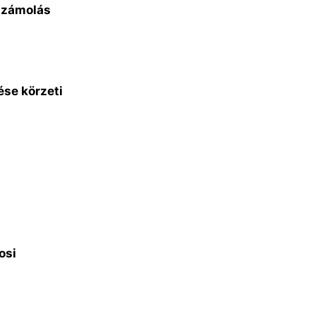
lszámolás
ése körzeti
osi