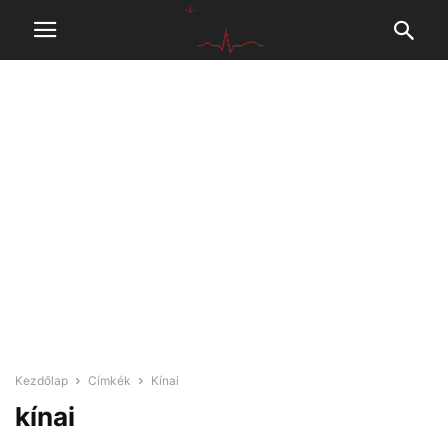
Kezdőlap
Címkék
Kínai
kínai