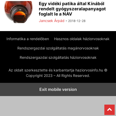
Egy vidéki patika által Kínából
rendelt gyógyszeralapanyagot
foglalt le a NAV
Jancsek Árpád
-
2018-12-28
Informatika a rendelőben
Hasznos oldalak háziorvosoknak
Rendszergazdai szolgáltatás magánorvosoknak
Rendszergazdai szolgáltatás háziorvosoknak
Az oldalt szerkesztette és karbantartja haziorvosinfo.hu ©
Copyright 2023 – All Rights Reserved.
Exit mobile version