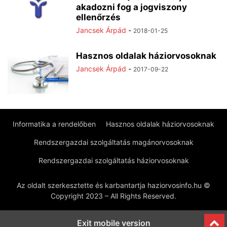
akadozni fog a jogviszony
ellenőrzés
Jancsek Árpád
-
2018-01-25
Hasznos oldalak háziorvosoknak
Jancsek Árpád
-
2017-09-22
Informatika a rendelőben
Hasznos oldalak háziorvosoknak
Rendszergazdai szolgáltatás magánorvosoknak
Rendszergazdai szolgáltatás háziorvosoknak
Az oldalt szerkesztette és karbantartja haziorvosinfo.hu ©
Copyright 2023 – All Rights Reserved.
Exit mobile version