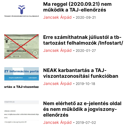
Ma reggel (2020.09.21) nem
működik a TAJ-ellenőrzés
Jancsek Árpád
-
2020-09-21
Erre számíthatnak júliustól a tb-
tartozást felhalmozók /Infostart/
Jancsek Árpád
-
2020-01-27
NEAK karbantartás a TAJ-
viszontazonosítási funkcióban
Jancsek Árpád
-
2019-10-18
Nem elérhető az e-jelentés oldal
és nem működik a jogviszony-
ellenőrzés
Jancsek Árpád
-
2019-07-02