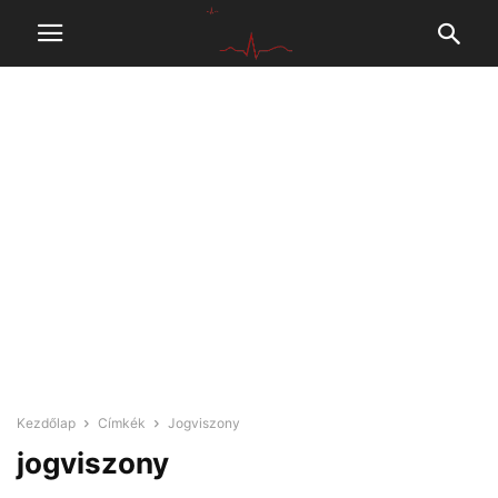
Kezdőlap
Címkék
Jogviszony
jogviszony