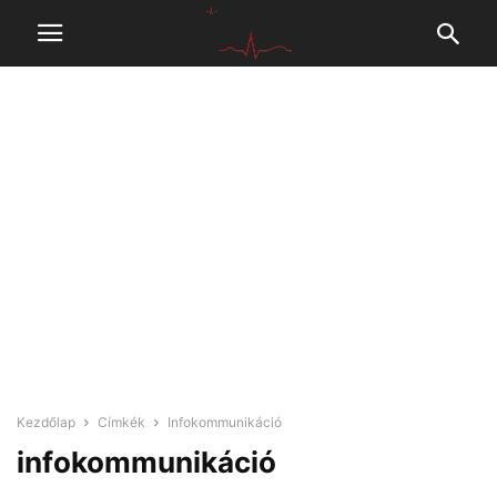
Kezdőlap
Címkék
Infokommunikáció
infokommunikáció