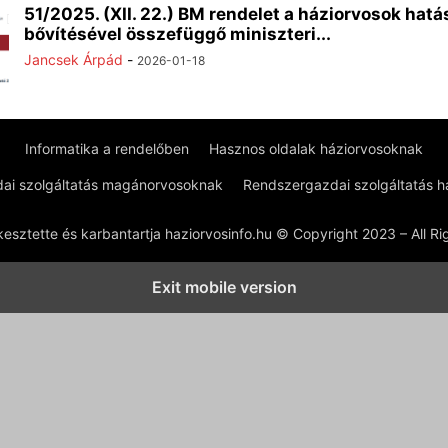
51/2025. (XII. 22.) BM rendelet a háziorvosok hat
bővítésével összefüggő miniszteri...
Jancsek Árpád
-
2026-01-18
Informatika a rendelőben
Hasznos oldalak háziorvosoknak
ai szolgáltatás magánorvosoknak
Rendszergazdai szolgáltatás 
kesztette és karbantartja haziorvosinfo.hu © Copyright 2023 – All R
Exit mobile version