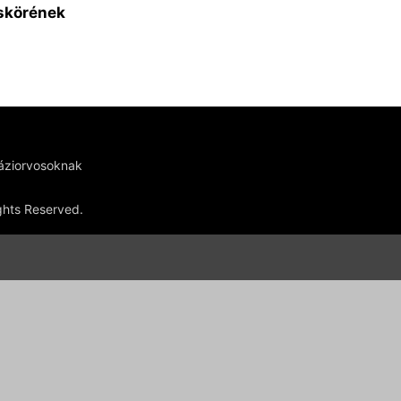
áskörének
háziorvosoknak
ights Reserved.