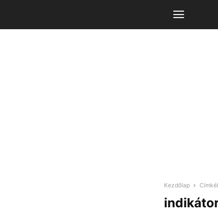
Kezdőlap
Címké
indikáto