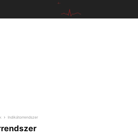
k
Indikátorrendszer
rrendszer