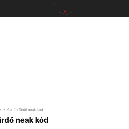
k
Gellért fürdő neak kód
fürdő neak kód