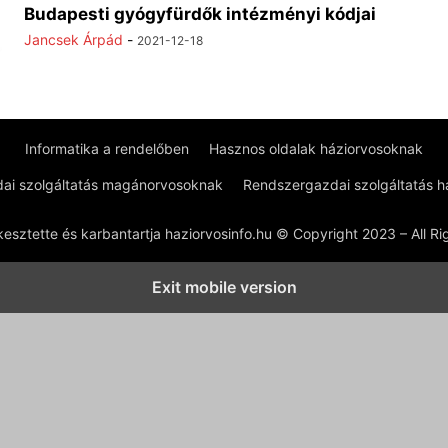
Budapesti gyógyfürdők intézményi kódjai
Jancsek Árpád
-
2021-12-18
Informatika a rendelőben
Hasznos oldalak háziorvosoknak
ai szolgáltatás magánorvosoknak
Rendszergazdai szolgáltatás 
kesztette és karbantartja haziorvosinfo.hu © Copyright 2023 – All R
Exit mobile version