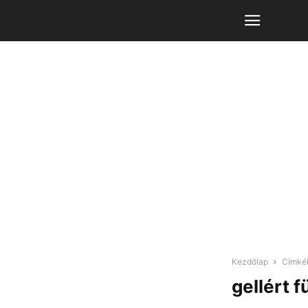
Kezdőlap
Címké
gellért 