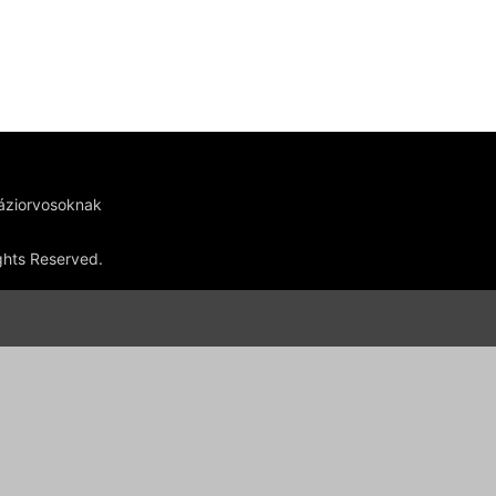
háziorvosoknak
ights Reserved.