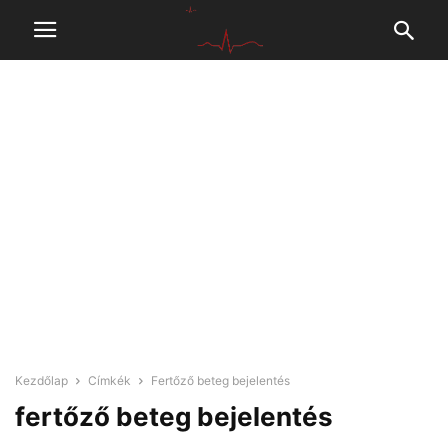
Kezdőlap
Címkék
Fertőző beteg bejelentés
fertőző beteg bejelentés