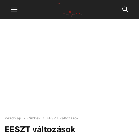
Kezdőlap
Címkék
EESZT változások
EESZT változások