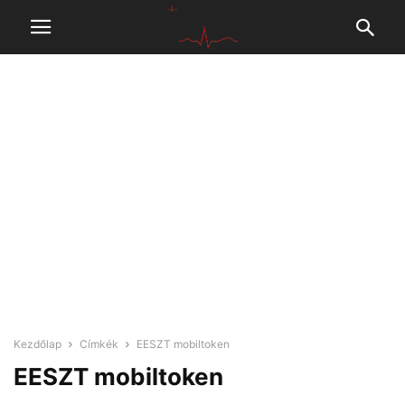
Kezdőlap
Címkék
EESZT mobiltoken
EESZT mobiltoken