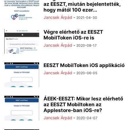
az EESZT, miután bejelentették,
hogy mától 100 ezer...
Jancsek Árpád
-
2021-04-30
Végre elérhető az EESZT
MobilToken iOS-re is
Jancsek Árpád
-
2020-08-17
EESZT MobilToken iOS applikáció
Jancsek Árpád
-
2020-06-05
ÁEEK-EESZT: Mikor lesz elérhető
az EESZT Mobiltoken az
Applestore-ban iOS-re?
Jancsek Árpád
-
2020-04-07