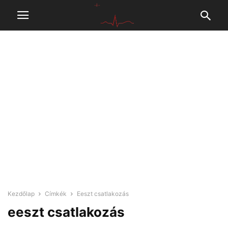
Kezdőlap
Címkék
Eeszt csatlakozás
eeszt csatlakozás