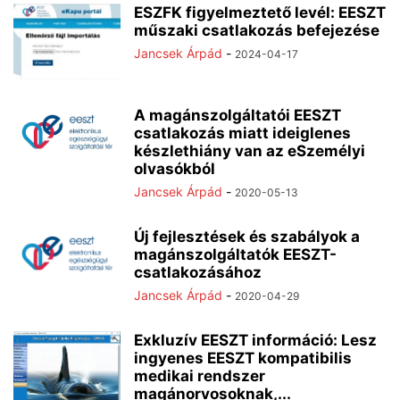
ESZFK figyelmeztető levél: EESZT
műszaki csatlakozás befejezése
Jancsek Árpád
-
2024-04-17
A magánszolgáltatói EESZT
csatlakozás miatt ideiglenes
készlethiány van az eSzemélyi
olvasókból
Jancsek Árpád
-
2020-05-13
Új fejlesztések és szabályok a
magánszolgáltatók EESZT-
csatlakozásához
Jancsek Árpád
-
2020-04-29
Exkluzív EESZT információ: Lesz
ingyenes EESZT kompatibilis
medikai rendszer
magánorvosoknak,...