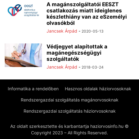
A magánszolgáltatói EESZT
csatlakozás miatt ideiglenes
készlethiány van az eSzemélyi
olvasókból
Jancsek Árpád
-
2020-05-13
Védjegyet alapítottak a
magánegészségügyi
szolgáltatók
Jancsek Árpád
-
2018-03-24
Informatika a rendelőben
Hasznos oldalak háziorvosoknak
Rendszergazdai szolgáltatás magánorvosoknak
Rendszergazdai szolgáltatás háziorvosoknak
Az oldalt szerkesztette és karbantartja haziorvosinfo.hu ©
Copyright 2023 – All Rights Reserved.