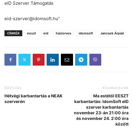
eID Szerver Támogatás
eid-szerver@idomsoft.hu”
CÍMKÉK
eeszt
eid
háziorvos
idomsoft
Jancsek Árpád
Előző cikk
Következő cikk
Hétvégi karbantartás a NEAK
Ma estétől EESZT
szerverén
karbantartás: IdomSoft eID
szerver karbantartás
november 23-án 21:00 óra
és november 24. 2:00 óra
között