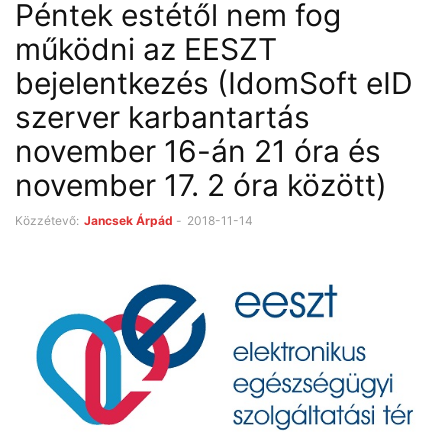
Péntek estétől nem fog
működni az EESZT
bejelentkezés (IdomSoft eID
szerver karbantartás
november 16-án 21 óra és
november 17. 2 óra között)
Közzétevő:
Jancsek Árpád
-
2018-11-14