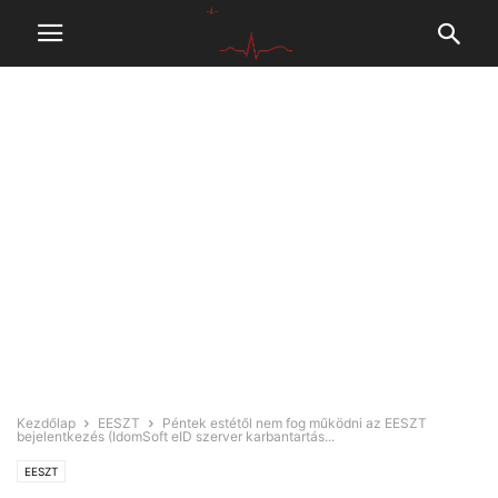
Kezdőlap
EESZT
Péntek estétől nem fog működni az EESZT
bejelentkezés (IdomSoft eID szerver karbantartás...
EESZT