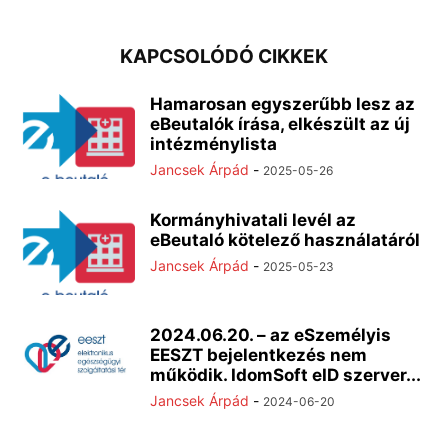
KAPCSOLÓDÓ CIKKEK
Hamarosan egyszerűbb lesz az
eBeutalók írása, elkészült az új
intézménylista
Jancsek Árpád
-
2025-05-26
Kormányhivatali levél az
eBeutaló kötelező használatáról
Jancsek Árpád
-
2025-05-23
2024.06.20. – az eSzemélyis
EESZT bejelentkezés nem
működik. IdomSoft eID szerver...
Jancsek Árpád
-
2024-06-20