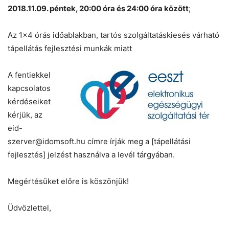
2018.11.09. péntek, 20:00 óra és 24:00 óra között
;
Az 1×4 órás időablakban, tartós szolgáltatáskiesés várható
tápellátás fejlesztési munkák miatt
A fentiekkel
kapcsolatos
kérdéseiket
kérjük, az
eid-
szerver@idomsoft.hu címre írják meg a [tápellátási
fejlesztés] jelzést használva a levél tárgyában.
Megértésüket előre is köszönjük!
Üdvözlettel,