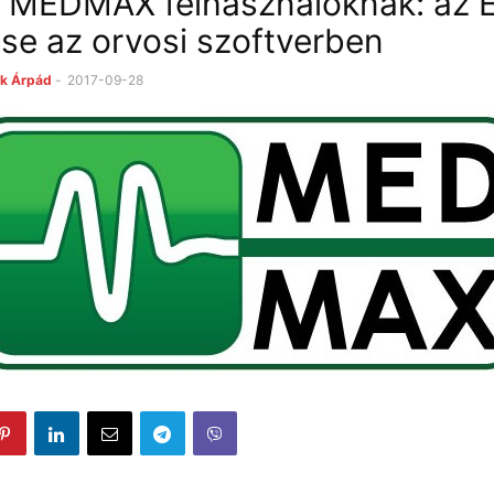
s MEDMAX felhasználóknak: az 
e az orvosi szoftverben
k Árpád
-
2017-09-28