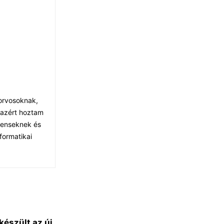
 orvosoknak,
 azért hoztam
tenseknek és
formatikai
készült az új