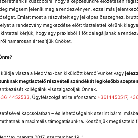
 szeretnénk kiküszöbölni, hogy a képzésünkre előzetesen regisz
leg mégsem jelenik meg a rendezvényen, ezzel más jelentkező 
tőséget. Emiatt most a részvételt egy jelképes összeghez, brutt
melyet a rendezvény megkezdése előtt tisztelettel kérünk kiegye
kintettel kérjük, hogy egy praxisból 1 főt delegáljanak a rendez
ről hamarosan értesítjük Önöket.
Önre?
, küldje vissza a MedMax-ban kiküldött kérdőívünket vagy
jelez
tunknak megtisztelő részvételi szándékát legkésőbb szepte
entkezését kollégáink visszaigazolják Önnek.
+3614452533
, Ügyfélszolgálati telefonszám:
+3
614450517
,
+3
etésével kapcsolatban – és lehetőségeink szerint bármi másban
íthatnak a maximális támogatásunkra. Köszönjük megtisztelő f
MedMax csapata 2017. szeptember 19. ”