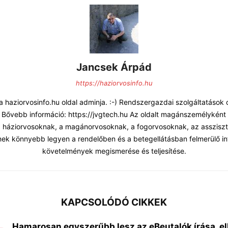
Jancsek Árpád
https://haziorvosinfo.hu
 haziorvosinfo.hu oldal adminja. :-) Rendszergazdai szolgáltatások
 Bővebb információ: https://jvgtech.hu Az oldalt magánszemélyként
 a háziorvosoknak, a magánorvosoknak, a fogorvosoknak, az asszisz
ek könnyebb legyen a rendelőben és a betegellátásban felmerülő in
követelmények megismerése és teljesítése.
KAPCSOLÓDÓ CIKKEK
Hamarosan egyszerűbb lesz az eBeutalók írása, el