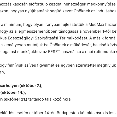
akozás kapcsán előforduló kezdeti nehézségek megkönnyítése
azon, hogyan nyújthatnánk segítő kezet Önöknek az induláshoz
a minimum, hogy olyan irányban fejlesztettük a MedMax házior
hogy az a legmesszemenőbben támogassa a november 1-től be
ikus Egészségügyi Szolgáltatási Tér működését. A másik formáj
 személyesen mutatjuk be Önöknek a működését, ha első kézből 
ámogatást munkájukhoz az EESZT használata a napi rutinmunka 
gy felhívjuk szíves figyelmét és egyben szeretettel meghívjuk
en,
rhelyen (október 7.),
(október 14.),
 (október 21.)
tartandó találkozóinkra.
klődés esetén október 14-én Budapesten két oktatásra is lesz