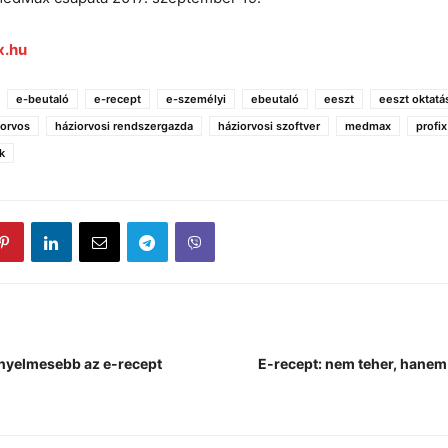
.hu
e-beutaló
e-recept
e-személyi
ebeutaló
eeszt
eeszt oktatá
iorvos
háziorvosi rendszergazda
háziorvosi szoftver
medmax
profix
k
nyelmesebb az e-recept
E-recept: nem teher, hanem