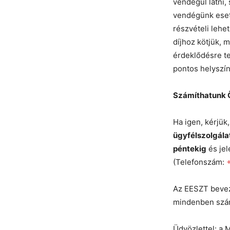
vendégül látni,
vendégünk eset
részvételi lehe
díjhoz kötjük, 
érdeklődésre te
pontos helyszín
Számíthatunk 
Ha igen, kérjük
ügyfélszolgála
péntekig
és jel
(Telefonszám:
Az EESZT bevez
mindenben szám
Üdvözlettel: a 