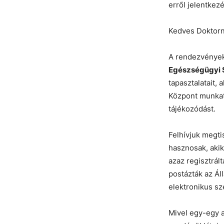
erről jelentkez
Kedves Doktorn
A rendezvények
Egészségügyi S
tapasztalatait,
Központ munkatá
tájékozódást.
Felhívjuk megti
hasznosak, akik
azaz regisztrál
postázták az Á
elektronikus sz
Mivel egy-egy 