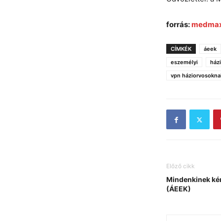
forrás:
medmax
CÍMKÉK
áeek
eszemélyi
ház
vpn háziorvosokna
Előző cikk
Mindenkinek ké
(ÁEEK)