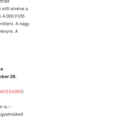
trált
elől elvéve a
ó 4.000 Ft/fő
nlíteni. A nagy
vényre. A
ze
mber 29.
662534965
)
 is –
igyelmüket!