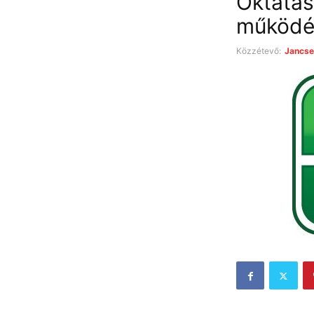
Oktatá
működés
Közzétevő:
Jancse