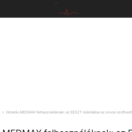
Oktatás MEDMAX felhasználóknak: az EESZT működése az orvosi szoftver