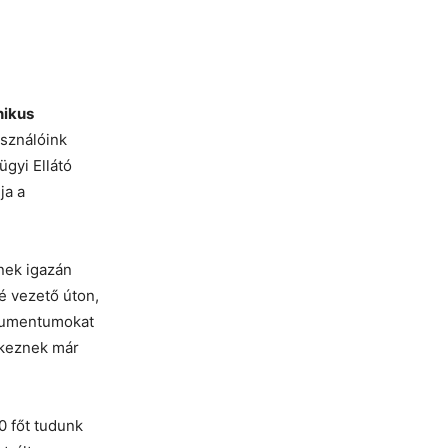
nikus
asználóink
ügyi Ellátó
ja a
nek igazán
é vezető úton,
kumentumokat
lkeznek már
 főt tudunk