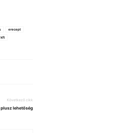
s
erecept
 kft
Következő cikk
 plusz lehetőség