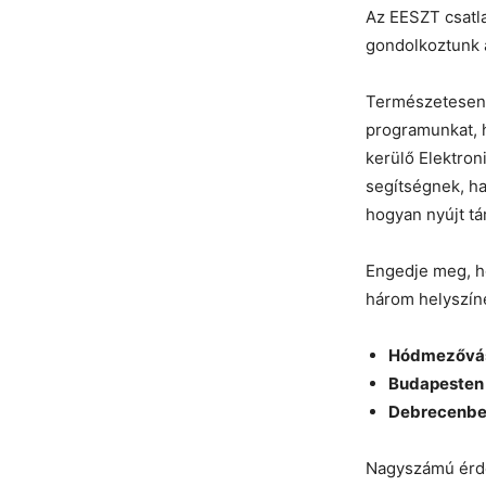
Az EESZT csatl
gondolkoztunk 
Természetesen 
programunkat, 
kerülő Elektron
segítségnek, ha
hogyan nyújt t
Engedje meg, ho
három helyszín
Hódmezővásá
Budapesten 
Debrecenben
Nagyszámú érde