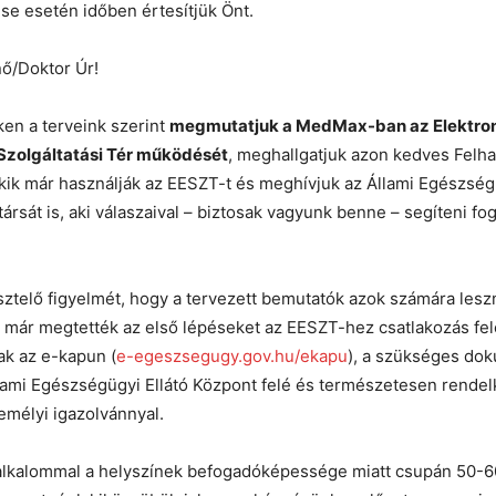
ése esetén időben értesítjük Önt.
ő/Doktor Úr!
en a terveink szerint
megmutatjuk a MedMax-ban az Elektro
zolgáltatási Tér működését
, meghallgatjuk azon kedves Felh
 akik már használják az EESZT-t és meghívjuk az Állami Egészség
rsát is, aki válaszaival – biztosak vagyunk benne – segíteni fog
sztelő figyelmét, hogy a tervezett bemutatók azok számára lesz
 már megtették az első lépéseket az EESZT-hez csatlakozás fel
tak az e-kapun (
e-egeszsegugy.gov.hu/ekapu
), a szükséges do
llami Egészségügyi Ellátó Központ felé és természetesen rende
emélyi igazolvánnyal.
alkalommal a helyszínek befogadóképessége miatt csupán 50-60