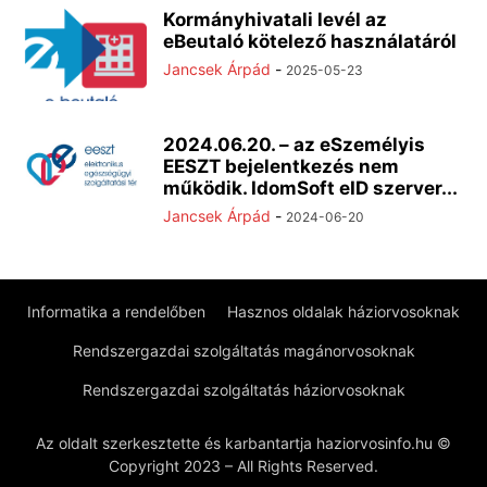
Kormányhivatali levél az
eBeutaló kötelező használatáról
Jancsek Árpád
-
2025-05-23
2024.06.20. – az eSzemélyis
EESZT bejelentkezés nem
működik. IdomSoft eID szerver...
Jancsek Árpád
-
2024-06-20
Informatika a rendelőben
Hasznos oldalak háziorvosoknak
Rendszergazdai szolgáltatás magánorvosoknak
Rendszergazdai szolgáltatás háziorvosoknak
Az oldalt szerkesztette és karbantartja haziorvosinfo.hu ©
Copyright 2023 – All Rights Reserved.