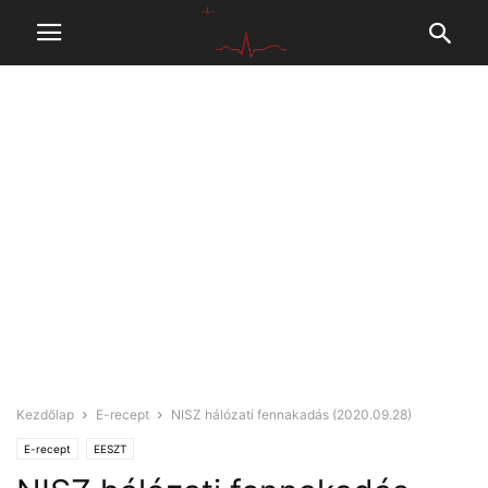
Kezdőlap
E-recept
NISZ hálózati fennakadás (2020.09.28)
E-recept
EESZT