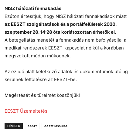
NISZ hálózati fennakadás
Ezúton értesítjük, hogy NISZ hálózati fennakadások miatt
az EESZT szolgáltatások és a portálfelületek 2020.
szeptember 28. 14:28 óta korlátozottan érhetők el.
A betegellátás menetét a fennakadás nem befolyásolja, a
medikai rendszerek EESZT-kapcsolat nélkül a korábban
megszokott módon működnek.
Az ez idő alatt keletkező adatok és dokumentumok utólag
kerülnek feltöltésre az EESZT-be.
Megértését és türelmét köszönjük!
EESZT Üzemeltetés
CÍMKÉK
eeszt
eeszt lassulás