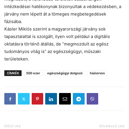
intézkedései hatékonynak bizonyultak a védekezésben, a
járvány nem lépett át a tömeges megbetegedések
fázisába.
Kásler Miklós szerint a magyarországi járvány sok
tapasztalattal is szolgált, ilyen volt például a digitális
oktatásra történő átállás, de “megmozdult az egész
tudományos világ is” az egészségügyi, műszaki
területeken.
CÍMKÉK
500 ezer
egészségügyi dolgozó
háziorvos
Előző cikk
Következő cikk