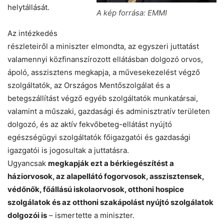
helytállását.
A kép forrása: EMMI
Az intézkedés
részleteiről a miniszter elmondta, az egyszeri juttatást
valamennyi közfinanszírozott ellátásban dolgozó orvos,
ápoló, asszisztens megkapja, a művesekezelést végző
szolgáltatók, az Országos Mentőszolgálat és a
betegszállítást végző egyéb szolgáltatók munkatársai,
valamint a műszaki, gazdasági és adminisztratív területen
dolgozó, és az aktív fekvőbeteg-ellátást nyújtó
egészségügyi szolgáltatók főigazgatói és gazdasági
igazgatói is jogosultak a juttatásra.
Ugyancsak
megkapják ezt a bérkiegészítést a
háziorvosok, az alapellátó fogorvosok, asszisztensek,
védőnők, főállású iskolaorvosok, otthoni hospice
szolgálatok és az otthoni szakápolást nyújtó szolgálatok
dolgozói is
– ismertette a miniszter.