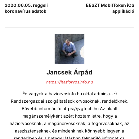
2020.06.05. reggeli
EESZT MobilToken iOS
koronavírus adatok
applikáció
Jancsek Árpád
https://haziorvosinfo.hu
Én vagyok a haziorvosinfo.hu oldal adminja. :-)
Rendszergazdai szolgáltatások orvosoknak, rendelőknek.
Bővebb információ: https://jvgtech.hu Az oldalt
magánszemélyként azért hoztam létre, hogy a
háziorvosoknak, a magánorvosoknak, a fogorvosoknak, az
asszisztenseknek és mindenkinek könnyebb legyen a
rendelőben és a betegellátásban felmerülő informatikai