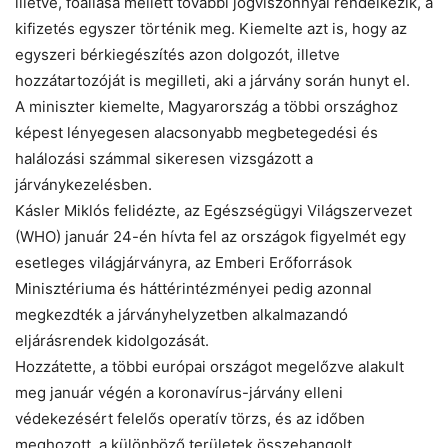
illetve, főállása mellett további jogviszonnyal rendelkezik, a
kifizetés egyszer történik meg. Kiemelte azt is, hogy az
egyszeri bérkiegészítés azon dolgozót, illetve
hozzátartozóját is megilleti, aki a járvány során hunyt el.
A miniszter kiemelte, Magyarország a többi országhoz
képest lényegesen alacsonyabb megbetegedési és
halálozási számmal sikeresen vizsgázott a
járványkezelésben.
Kásler Miklós felidézte, az Egészségügyi Világszervezet
(WHO) január 24-én hívta fel az országok figyelmét egy
esetleges világjárványra, az Emberi Erőforrások
Minisztériuma és háttérintézményei pedig azonnal
megkezdték a járványhelyzetben alkalmazandó
eljárásrendek kidolgozását.
Hozzátette, a többi európai országot megelőzve alakult
meg január végén a koronavírus-járvány elleni
védekezésért felelős operatív törzs, és az időben
meghozott, a különböző területek összehangolt