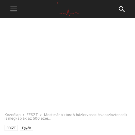
Kezdőlap
EESZT
Most már biztos: A háziorvosok és asszisztenseik
is megkapják az 500 ezer...
EESZT
Egyéb