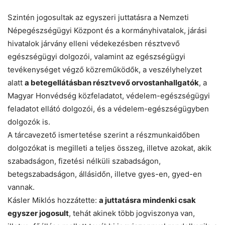
Szintén jogosultak az egyszeri juttatásra a Nemzeti
Népegészségügyi Központ és a kormányhivatalok, járási
hivatalok járvány elleni védekezésben résztvevő
egészségügyi dolgozói, valamint az egészségügyi
tevékenységet végző közreműködők, a veszélyhelyzet
alatt
a betegellátásban résztvevő orvostanhallgatók
, a
Magyar Honvédség közfeladatot, védelem-egészségügyi
feladatot ellátó dolgozói, és a védelem-egészségügyben
dolgozók is.
A tárcavezető ismertetése szerint a részmunkaidőben
dolgozókat is megilleti a teljes összeg, illetve azokat, akik
szabadságon, fizetési nélküli szabadságon,
betegszabadságon, állásidőn, illetve gyes-en, gyed-en
vannak.
Kásler Miklós hozzátette:
a juttatásra mindenki csak
egyszer jogosult
, tehát akinek több jogviszonya van,