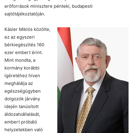
erőforrások minisztere pénteki, budapesti
sajtótájékoztatóján.
Kásler Miklós közölte,
ez az egyszeri
bérkiegészítés 160
ezer embert érint.
Mint mondta, a
kormány korábbi
ígéretéhez híven
meghálálja az
egészségügyben
dolgozók járvány
idején tanúsított
áldozatvállalását,
embert próbáló
helyzetekben való