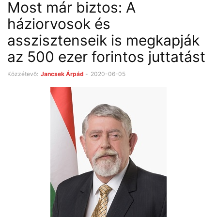
Most már biztos: A
háziorvosok és
asszisztenseik is megkapják
az 500 ezer forintos juttatást
Közzétevő:
Jancsek Árpád
-
2020-06-05