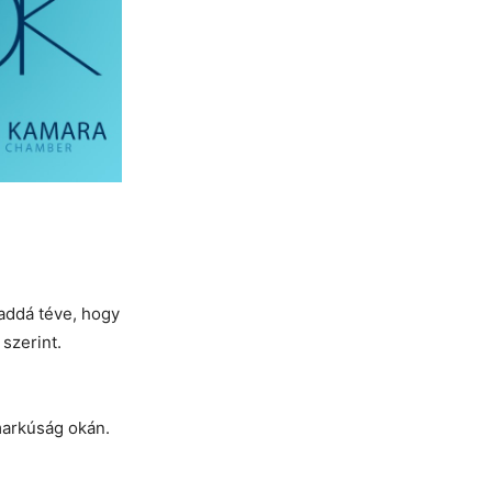
addá téve, hogy
szerint.
markúság okán.