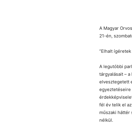
A Magyar Orvos
21-én, szombato
“Elhalt ígéret
A legutóbbi pa
tárgyalásait – a
elvesztegetett
egyeztetéseire 
érdekképvisele
fél év telik el 
műszaki háttér
nélkül.