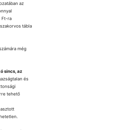
ozatában az
onnyal
 Ft-ra
 szakorvos tábla
– számára még
ó sincs, az
azságtalan és
ztonsági
rre tehető
asztott
hetetlen.