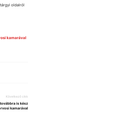
árgyi oldalról
vosi kamarával
Következő cikk
továbbra is kész
 orvosi kamarával