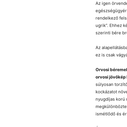
Az igen örvend
egészségügyért 
rendelkező fels
ugrik”. Ehhez k
szerinti bére br
Az alapellátás
ez is csak vágy
Orvosi béremelé
orvosi jövőkép 
súlyosan torzít
kockázatot növe
nyugdíjas korú 
megkülönbözteté
ismétlődő és ér