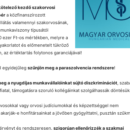
ötelező kezdő szakorvosi
bér
a közfinanszírozott
llátás valamennyi szakorvosának,
 munkaviszony típusától
0 ezer Ft-os mértékben, melyre a
yakorlatot és előmenetelt tükröző
, az értéktartás folytonos garanciájával!
l egyidejűleg
szűnjön meg a paraszolvencia rendszere
!
eg a nyugdíjas munkavállalóinkat sújtó diszkriminációt
, szab
fiatal, támogatásra szoruló kollégáinkat szolgálhassák döntésük 
rvosokkal vagy orvosi judíciumokkal és képzettséggel nem
akarják-e honfitársainkat a jövőben gyógyíttatni, pusztán szűk
érvényt és rendszeresen,
szigorúan ellenőrizzék a szakmai