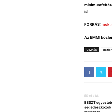
minimumfeltét
is!
FORRÁS:
mok.
Az EMMI közl
CÍMKÉK
házior
Előző cikk
EESZT egyezteté
segédeszközök 
rendszer