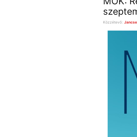
MOK: Re
szeptem
Közzétevő:
Jancse