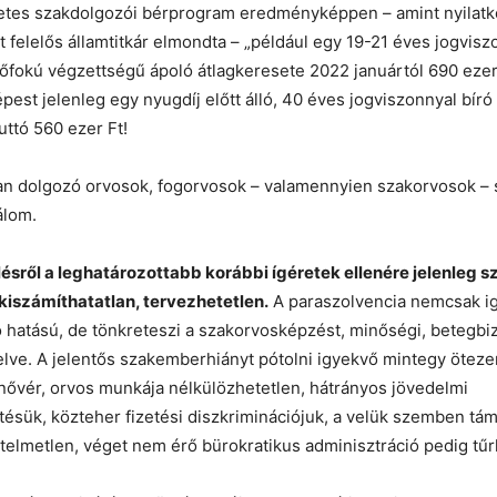
etes szakdolgozói bérprogram eredményképpen – amint nyilatk
felelős államtitkár elmondta – „például egy 19-21 éves jogvisz
őfokú végzettségű ápoló átlagkeresete 2022 januártól 690 ezer
épest jelenleg egy nyugdíj előtt álló, 40 éves jogviszonnyal bíró
uttó 560 ezer Ft!
ban dolgozó orvosok, fogorvosok – valamennyien szakorvosok 
álom.
sről a leghatározottabb korábbi ígéretek ellenére jelenleg sz
kiszámíthatatlan, tervezhetetlen.
A paraszolvencia nemcsak ig
ó hatású, de tönkreteszi a szakorvosképzést, minőségi, betegbi
lve. A jelentős szakemberhiányt pótolni igyekvő mintegy öteze
nővér, orvos munkája nélkülözhetetlen, hátrányos jövedelmi
sük, közteher fizetési diszkriminációjuk, a velük szemben tám
telmetlen, véget nem érő bürokratikus adminisztráció pedig tűr