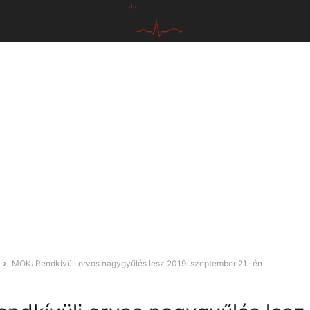
MOK: Rendkívüli orvos nagygyűlés lesz 2019. szeptember 21.-én