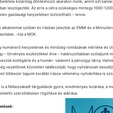
etétele kizárólag döntéshozói akaraton múlik, amint ezt kama
bban leszögezték. Az erre a célra szükséges mintegy 1000-1200
len gazdasági helyzetében biztosítható – lenne.
 alkalommal szóban és írásban jeleztük az EMMI és a Miniszte
asztalan. -írja a MOK.
y humánerő helyzetének és minőség romlásának mértéke és ü
y – törvényes eszközökkel élve – határozottabban szólaljunk 
ezzük kollégáink és a humán- valamint a pénzügyi tárca, illetve
ég vezetőinek közvetlen találkozóját, hogy nyilvánosan beszél
yet többezer tagunk korábbi írásos vélemény nyilvánítása is sz
 is a félbeszakadt tárgyalások gyors, eredményes lezárása, a m
llektív szerződésben rögzítése és aláírása.
elések: