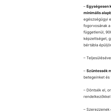
–
Egységesen k
minimális alap
egészségügyi e
fogorvosának a
függetlenül, 90
képzettséget, g
bértábla épüljön
– Teljesüléséve
–
Szüntessék m
betegeinket és 
– Döntsék el, o
rendelkezőkkel 
– Szerezzenek 