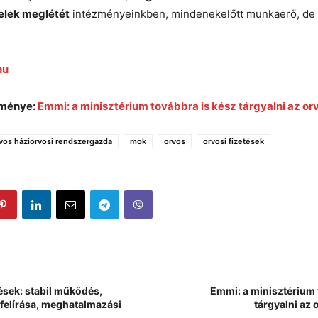
elek meglétét
intézményeinkben, mindenekelőtt munkaerő, de t
hu
eménye:
Emmi: a minisztérium továbbra is kész tárgyalni az or
vos háziorvosi rendszergazda
mok
orvos
orvosi fizetések
sek: stabil működés,
Emmi: a minisztérium 
felírása, meghatalmazási
tárgyalni az