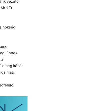
ránk vezető
 Mrd Ft
relnökség
teme
meg. Ennek
 a
jük meg közös
orgalmaz.
egfelelő