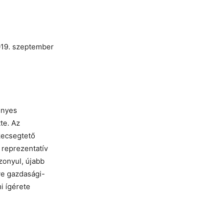
019. szeptember
ényes
tte. Az
kecsegtető
 reprezentatív
zonyul, újabb
tve gazdasági-
i ígérete