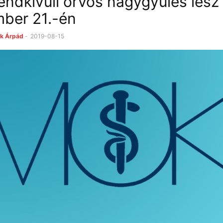
ndkívüli orvos nagygyűlés lesz
ber 21.-én
k Árpád
-
2019-08-15