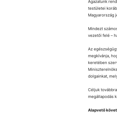
Ágazatunk rendb
testületei korá
Magyarország je
Mindezt számos
vezetői felé – h
Az egészségüg
megkívánja, hog
keretében szerv
Miniszterelnöks
dolgainkat, mel
Céljuk továbbra
megállapodás ko
Alapvető követ