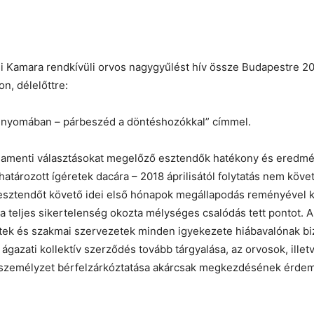
i Kamara rendkívüli orvos nagygyűlést hív össze Budapestre 2
n, délelőttre:
ek nyomában – párbeszéd a döntéshozókkal” címmel.
rlamenti választásokat megelőző esztendők hatékony és eredm
 határozott ígéretek dacára – 2018 áprilisától folytatás nem köve
 esztendőt követő idei első hónapok megállapodás reményével 
a teljes sikertelenség okozta mélységes csalódás tett pontot. A
tek és szakmai szervezetek minden igyekezete hiábavalónak bi
az ágazati kollektív szerződés tovább tárgyalása, az orvosok, ille
 személyzet bérfelzárkóztatása akárcsak megkezdésének érdem