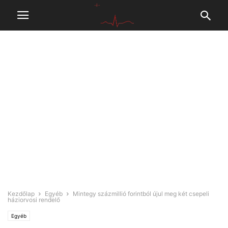
Kezdőlap
Egyéb
Mintegy százmillió forintból újul meg két csepeli
háziorvosi rendelő
Egyéb