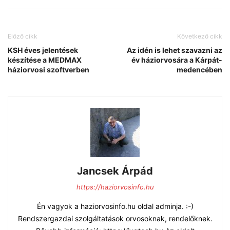
Előző cikk
Következő cikk
KSH éves jelentések
Az idén is lehet szavazni az
készítése a MEDMAX
év háziorvosára a Kárpát-
háziorvosi szoftverben
medencében
Jancsek Árpád
https://haziorvosinfo.hu
Én vagyok a haziorvosinfo.hu oldal adminja. :-)
Rendszergazdai szolgáltatások orvosoknak, rendelőknek.