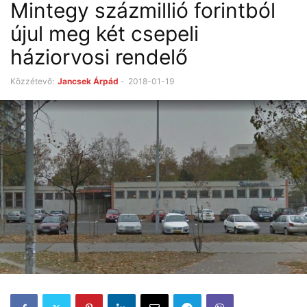
Mintegy százmillió forintból
újul meg két csepeli
háziorvosi rendelő
Közzétevő:
Jancsek Árpád
-
2018-01-19