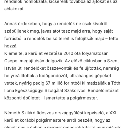
rendelők homlokzata, kicserélik továbbá az ajtókat és az
ablakokat.
Annak érdekében, hogy a rendelők ne csak kívülről
szépüljenek meg, javaslatot tesz majd arra, hogy saját
forrásból a rendelők belső tereit is felújítsák majd – tette
hozzá.
Kiemelte, a kerület vezetése 2010 óta folyamatosan
Csepel megújításán dolgozik. Az előző ciklusban a Szent
István úti rendelőket összevonták és felújították, nemrég
helyreállították a tüdőgondozót, ultrahangos gépeket
vettek, nyárig pedig 67 millió forintból klimatizálják a Tóth
Ilona Egészségügyi Szolgálat Szakorvosi Rendelőintézet
központi épületet – ismertette a polgármester.
Németh Szilárd fideszes országgyűlési képviselő, a XXI.
kerület korábbi polgármestere arról beszélt, hogy az
elmúlt nyolc évben a magyar emberek kitartó munkájának