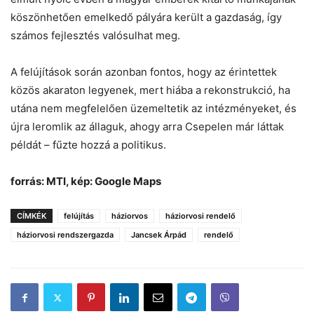
köszönhetően emelkedő pályára került a gazdaság, így
számos fejlesztés valósulhat meg.
A felújítások során azonban fontos, hogy az érintettek
közös akaraton legyenek, mert hiába a rekonstrukció, ha
utána nem megfelelően üzemeltetik az intézményeket, és
újra leromlik az állaguk, ahogy arra Csepelen már láttak
példát – fűzte hozzá a politikus.
forrás: MTI, kép: Google Maps
CÍMKÉK
felújítás
háziorvos
háziorvosi rendelő
háziorvosi rendszergazda
Jancsek Árpád
rendelő