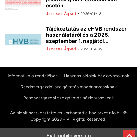
esetén
Jancsek Árpád
-
2026-01-18
Tájékoztatás az eHVB rendszer
használatáról és a 2025.
szeptember 1. napjától...
Jancsek Árpád
-
2025-09-02
Informatika a rendelőben
Hasznos oldalak háziorvosoknak
Rendszergazdai szolgáltatás magánorvosoknak
Rendszergazdai szolgáltatás háziorvosoknak
Az oldalt szerkesztette és karbantartja haziorvosinfo.hu ©
Copyright 2023 – All Rights Reserved.
Exit mobile version