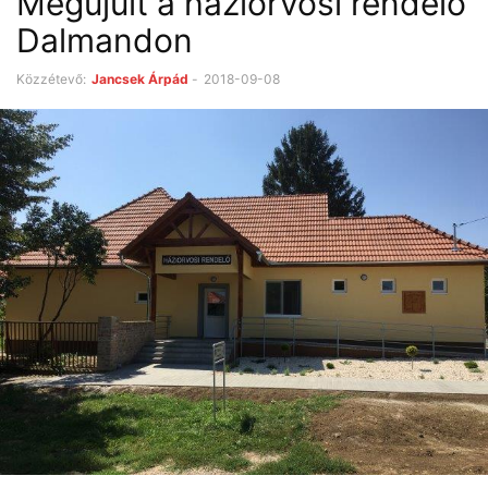
Megújult a háziorvosi rendelő
Dalmandon
Közzétevő:
Jancsek Árpád
-
2018-09-08