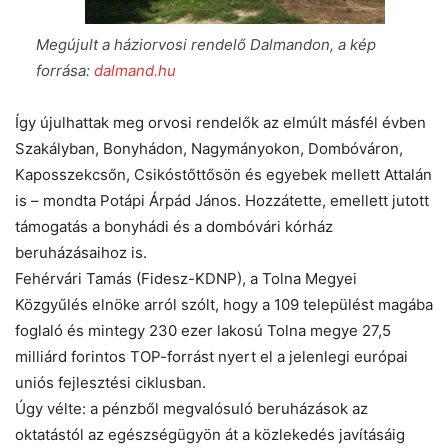
Megújult a háziorvosi rendelő Dalmandon, a kép
forrása:
dalmand.hu
Így újulhattak meg orvosi rendelők az elmúlt másfél évben
Szakályban, Bonyhádon, Nagymányokon, Dombóváron,
Kaposszekcsőn, Csikóstőttősön és egyebek mellett Attalán
is – mondta Potápi Árpád János. Hozzátette, emellett jutott
támogatás a bonyhádi és a dombóvári kórház
beruházásaihoz is.
Fehérvári Tamás (Fidesz-KDNP), a Tolna Megyei
Közgyűlés elnöke arról szólt, hogy a 109 települést magába
foglaló és mintegy 230 ezer lakosú Tolna megye 27,5
milliárd forintos TOP-forrást nyert el a jelenlegi európai
uniós fejlesztési ciklusban.
Úgy vélte: a pénzből megvalósuló beruházások az
oktatástól az egészségügyön át a közlekedés javításáig