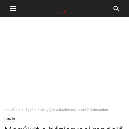
Kezdőlap
Egyéb
Megújult a háziorvosi rendelő Dalmandon
Egyéb