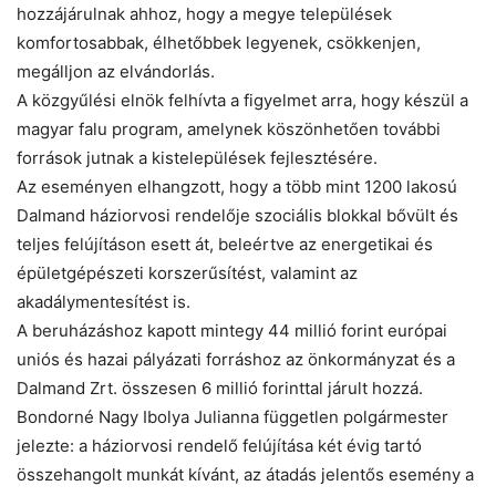
hozzájárulnak ahhoz, hogy a megye települések
komfortosabbak, élhetőbbek legyenek, csökkenjen,
megálljon az elvándorlás.
A közgyűlési elnök felhívta a figyelmet arra, hogy készül a
magyar falu program, amelynek köszönhetően további
források jutnak a kistelepülések fejlesztésére.
Az eseményen elhangzott, hogy a több mint 1200 lakosú
Dalmand háziorvosi rendelője szociális blokkal bővült és
teljes felújításon esett át, beleértve az energetikai és
épületgépészeti korszerűsítést, valamint az
akadálymentesítést is.
A beruházáshoz kapott mintegy 44 millió forint európai
uniós és hazai pályázati forráshoz az önkormányzat és a
Dalmand Zrt. összesen 6 millió forinttal járult hozzá.
Bondorné Nagy Ibolya Julianna független polgármester
jelezte: a háziorvosi rendelő felújítása két évig tartó
összehangolt munkát kívánt, az átadás jelentős esemény a