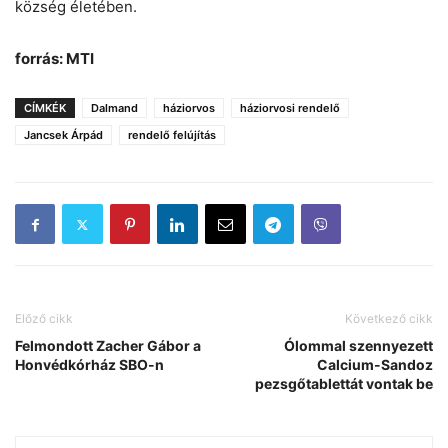
község életében.
forrás: MTI
CÍMKÉK
Dalmand
háziorvos
háziorvosi rendelő
Jancsek Árpád
rendelő felújítás
Előző cikk
Következő cikk
Felmondott Zacher Gábor a
Ólommal szennyezett
Honvédkórház SBO-n
Calcium-Sandoz
pezsgőtablettát vontak be