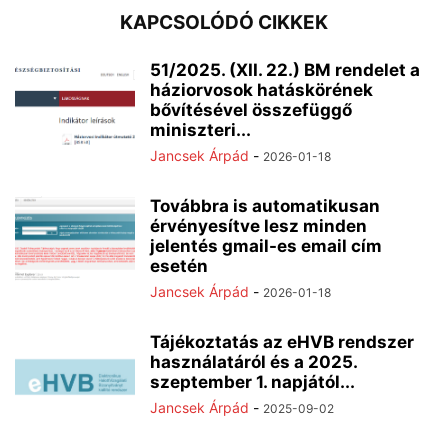
KAPCSOLÓDÓ CIKKEK
51/2025. (XII. 22.) BM rendelet a
háziorvosok hatáskörének
bővítésével összefüggő
miniszteri...
Jancsek Árpád
-
2026-01-18
Továbbra is automatikusan
érvényesítve lesz minden
jelentés gmail-es email cím
esetén
Jancsek Árpád
-
2026-01-18
Tájékoztatás az eHVB rendszer
használatáról és a 2025.
szeptember 1. napjától...
Jancsek Árpád
-
2025-09-02