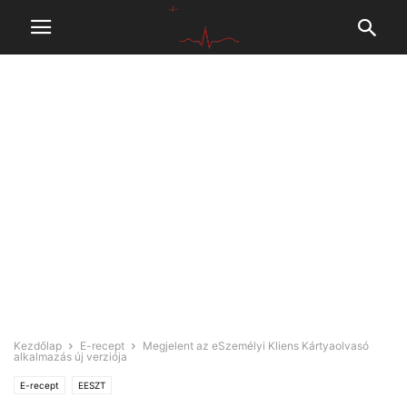
Kezdőlap
E-recept
Megjelent az eSzemélyi Kliens Kártyaolvasó
alkalmazás új verziója
E-recept
EESZT