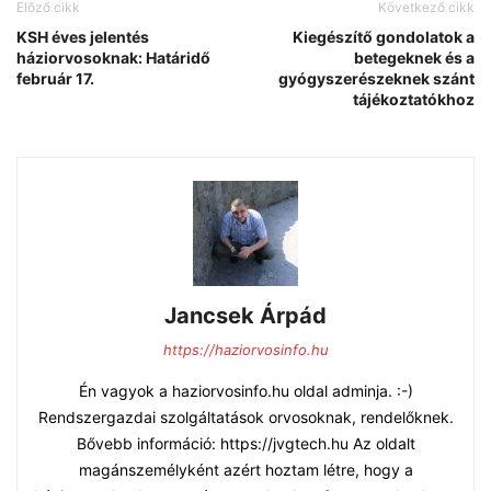
Előző cikk
Következő cikk
KSH éves jelentés
Kiegészítő gondolatok a
háziorvosoknak: Határidő
betegeknek és a
február 17.
gyógyszerészeknek szánt
tájékoztatókhoz
Jancsek Árpád
https://haziorvosinfo.hu
Én vagyok a haziorvosinfo.hu oldal adminja. :-)
Rendszergazdai szolgáltatások orvosoknak, rendelőknek.
Bővebb információ: https://jvgtech.hu Az oldalt
magánszemélyként azért hoztam létre, hogy a