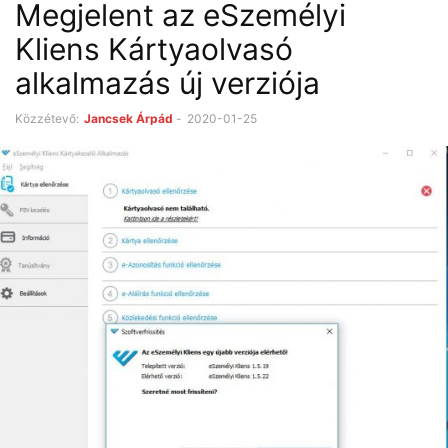
Megjelent az eSzemélyi
Kliens Kártyaolvasó
alkalmazás új verziója
Közzétevő:
Jancsek Árpád
-
2020-01-25