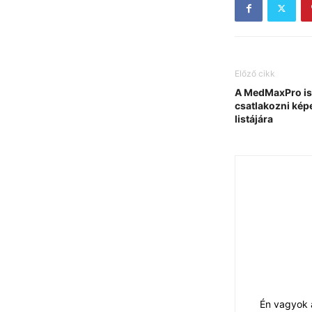
Előző cikk
A MedMaxPro is 
csatlakozni kép
listájára
Én vagyok a