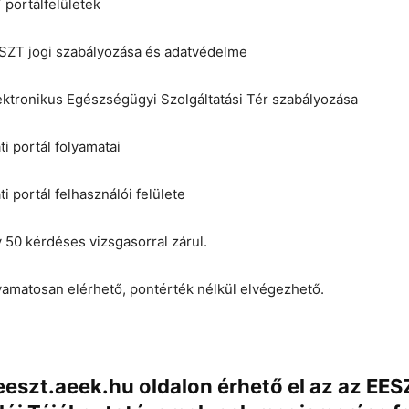
 portálfelületek
ESZT jogi szabályozása és adatvédelme
ektronikus Egészségügyi Szolgáltatási Tér szabályozása
ti portál folyamatai
i portál felhasználói felülete
 50 kérdéses vizsgasorral zárul.
yamatosan elérhető, pontérték nélkül elvégezhető.
/eeszt.aeek.hu
oldalon érhető el az az EE