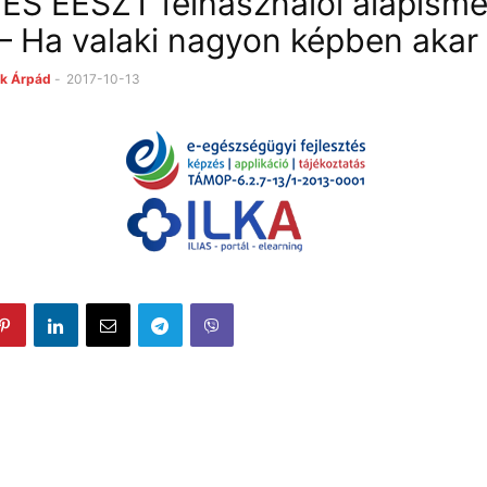
S EESZT felhasználói alapisme
– Ha valaki nagyon képben akar 
k Árpád
-
2017-10-13