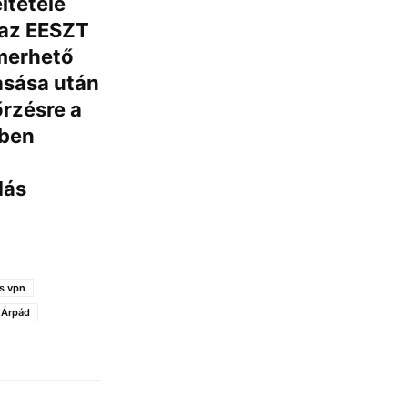
ltétele
 az EESZT
merhető
vasása után
őrzésre a
ében
dás
s vpn
 Árpád