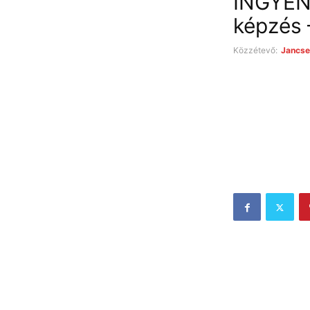
INGYENE
képzés 
Közzétevő:
Jancse