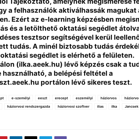
lói Tájékoztató, amelynek megismerése fe
gy a felhasználók aktiválhassák magukat
en. Ezért az e-learning képzésben megis
ás és a letölthető oktatási segédlet átol
déses tesztsor segítségével kerül leellen
tt tudás. A minél biztosabb tudás érdek
 oktatási segédlet is elérhető a felületen.
álon (ilka.aeek.hu) lévő képzés csak a tu
 használható, a belépési feltétel a
szt.aeek.hu portálon lévő sikeres teszt.
ept
e-személyi
eeszt
erecept
eszemélyi
háziorvos
háziorvo
háziorvosi rendszergazda
háziorvosi szoftver
ilias
ilka
Jancsek