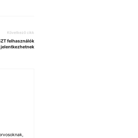
Következő cikk
SZT felhasználók
 jelentkezhetnek
 orvosoknak,