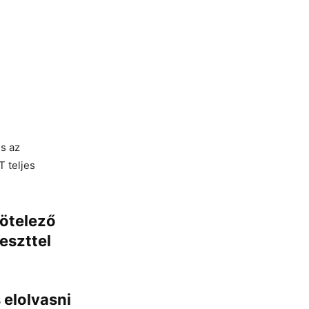
s az
 teljes
ötelező
eszttel
 elolvasni