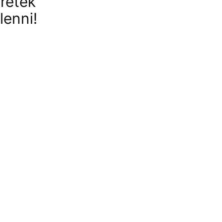
retek
lenni!