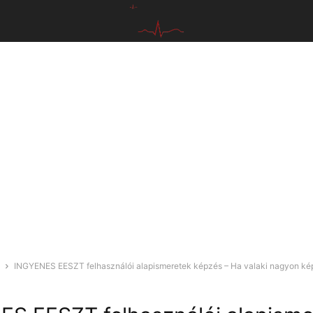
INGYENES EESZT felhasználói alapismeretek képzés – Ha valaki nagyon kép