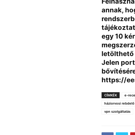
Felhaszná
annak, ho
rendszerb
tájékoztat
egy 10 kér
megszerze
letölthető
Jelen port
bővítésére
https://ee
CÍMKÉK
e-rec
háziorvosi rebdelő
vpn szolgáltatás