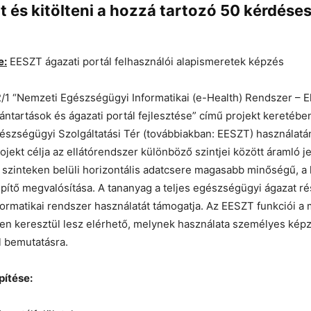
 és kitölteni a hozzá tartozó 50 kérdéses
e:
EESZT ágazati portál felhasználói alapismeretek képzés
/1 “Nemzeti Egészségügyi Informatikai (e-Health) Rendszer – E
vántartások és ágazati portál fejlesztése” című projekt keretébe
észségügyi Szolgáltatási Tér (továbbiakban: EESZT) használat
rojekt célja az ellátórendszer különböző szintjei között áramló j
s szinteken belüli horizontális adatcsere magasabb minőségű, a 
pítő megvalósítása. A tananyag a teljes egészségügyi ágazat r
informatikai rendszer használatát támogatja. Az EESZT funkciói 
en keresztül lesz elérhető, melynek használata személyes kép
l bemutatásra.
pítése: