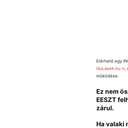
Elérhető egy I
ilka.aeek.hu-n
,
működése.
Ez nem ös
EESZT fel
zárul.
Ha valaki