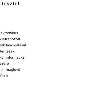
 tesztet
lektronikus
n létrehozott
ának támogatását
elentések,
kor informatikai
észére
a már meglévő
zések