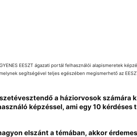
NGYENES EESZT ágazati portál felhasználói alapismeretek képzé
 melynek segítségével teljes egészében megismerhető az EESZT
szetévesztendő a háziorvosok számára k
használó képzéssel, ami egy 10 kérdéses t
 nagyon elszánt a témában, akkor érdemes