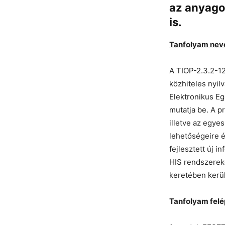
az anyagot
is.
Tanfolyam nev
A TIOP-2.3.2-12
közhiteles nyil
Elektronikus Eg
mutatja be. A p
illetve az egye
lehetőségeire é
fejlesztett új 
HIS rendszerek
keretében kerü
Tanfolyam felé