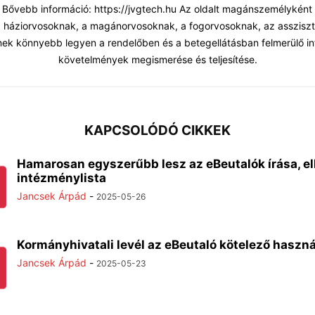
 Bővebb információ: https://jvgtech.hu Az oldalt magánszemélyként
 a háziorvosoknak, a magánorvosoknak, a fogorvosoknak, az asszisz
ek könnyebb legyen a rendelőben és a betegellátásban felmerülő in
követelmények megismerése és teljesítése.
KAPCSOLÓDÓ CIKKEK
Hamarosan egyszerűbb lesz az eBeutalók írása, el
intézménylista
Jancsek Árpád
-
2025-05-26
Kormányhivatali levél az eBeutaló kötelező haszná
Jancsek Árpád
-
2025-05-23