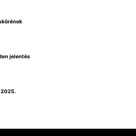
áskörének
den jelentés
 2025.