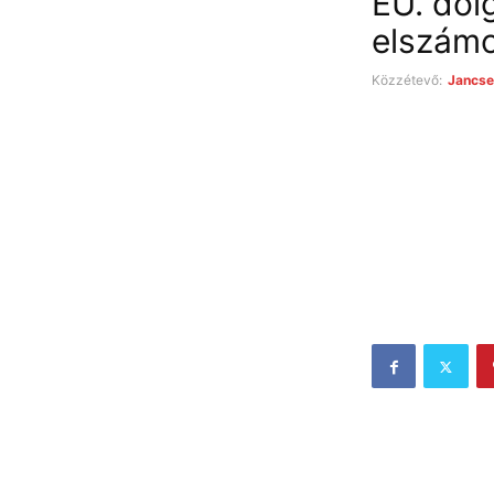
EÜ. dol
elszámo
Közzétevő:
Jancse