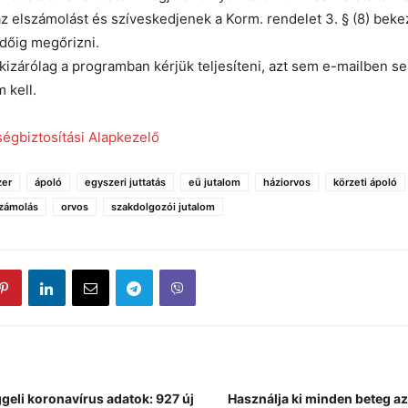
z elszámolást és szíveskedjenek a Korm. rendelet 3. § (8) be
időig megőrizni.
kizárólag a programban kérjük teljesíteni, azt sem e-mailben s
 kell.
égbiztosítási Alapkezelő
zer
ápoló
egyszeri juttatás
eü jutalom
háziorvos
körzeti ápoló
számolás
orvos
szakdolgozói jutalom
geli koronavírus adatok: 927 új
Használja ki minden beteg az