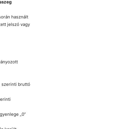
összeg
során használt
tett jelszó vagy
ványozott
 szerinti bruttó
erinti
egyenlege „0”