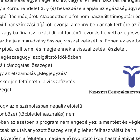
lszámolás egyenlege pozitív, vagyis fel nem használt támogatá
y a Korm. rendelet 3. § (9) bekezdése alapján az egészségügyi s
gtérítés módjáról. Alapesetben a fel nem használt támogatási 
avi finanszírozási díjából levonja, amennyiben annak terhére az
 vagy ba finanszírozási díjból történő levonás helyett az egész
aszthatja a maradvány összeg visszafizetését is. Ebben az esetbe
pipát kell tenni és megjelennek a visszafizetés részletei.
egészségügyi szolgáltató időközben
ált támogatási összeget
úgy az elszámolás „Megjegyzés”
kedjen feltüntetni a visszafizetés
zegét.
hogy az elszámolásban negatív előjelű
önbözet (többletfelhasználás) nem
ebben az esetben a program nem engedélyezi a mentést és végle
sak az utalványozott összeg erejéig lehet felhasználást beírni.
 követően a felületen megjelenő nyomtató ikon használatával ké