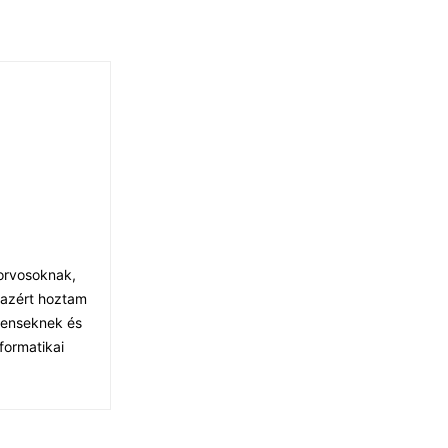
 orvosoknak,
 azért hoztam
tenseknek és
formatikai