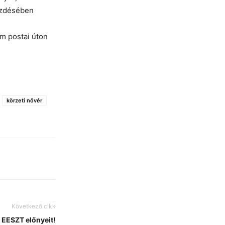
kezdésében
em postai úton
körzeti nővér
Következő cikk
 EESZT előnyeit!