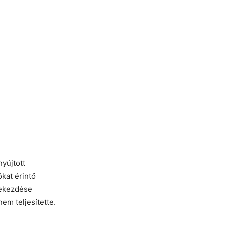
yújtott
kat érintő
 bekezdése
em teljesítette.