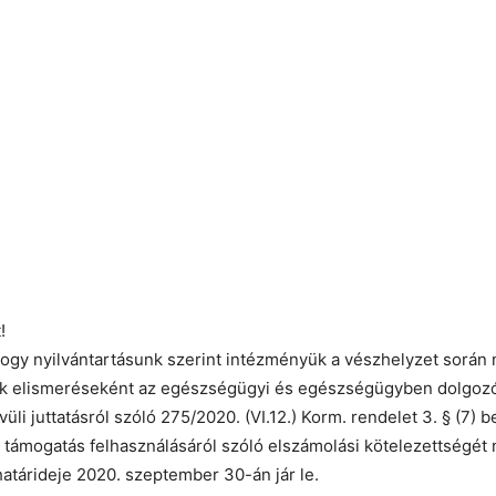
!
hogy nyilvántartásunk szerint intézményük a vészhelyzet során n
k elismeréseként az egészségügyi és egészségügyben dolgozó
üli juttatásról szóló 275/2020. (VI.12.) Korm. rendelet 3. § (7)
t támogatás felhasználásáról szóló elszámolási kötelezettségét n
atárideje 2020. szeptember 30-án jár le.