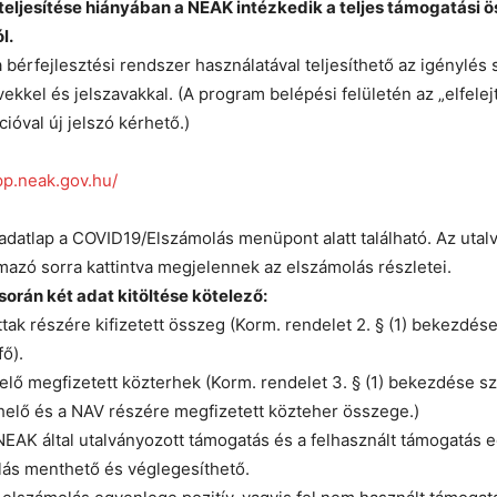
teljesítése hiányában a NEAK intézkedik a teljes támogatási 
l.
 bérfejlesztési rendszer használatával teljesíthető az igénylés 
ekkel és jelszavakkal. (A program belépési felületén az „elfelej
ióval új jelszó kérhető.)
app.neak.gov.hu/
adatlap a COVID19/Elszámolás menüpont alatt található. Az utal
mazó sorra kattintva megjelennek az elszámolás részletei.
orán két adat kitöltése kötelező:
ttak részére kifizetett összeg (Korm. rendelet 2. § (1) bekezdése
fő).
helő megfizetett közterhek (Korm. rendelet 3. § (1) bekezdése sz
helő és a NAV részére megfizetett közteher összege.)
AK által utalványozott támogatás és a felhasznált támogatás 
lás menthető és véglegesíthető.