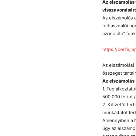
Az elszámolás 
visszavonásáró
Az elszámolás a
felhasználói nev
azonosító” funkc
https://berfejl
Az elszámolási 
összeget tartal
Az elszámolás s
1. Foglalkoztato
500 000 forint /
2. Kifizetőt ter
munkáltatót ter
Amennyiben a NE
úgy az elszámo