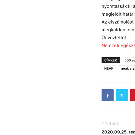
nyomtassák ki a
megjelölt határ
Az elszámolást 
megküldeni nem
Üdvözlettel
Nemzeti Egészs
CÍMKÉK
500 e
NEAK
neak el
Előző cikk
2020.09.25. reg