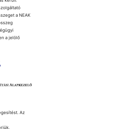
s került
zolgáltató
összeget a NEAK
 összeg
ségügyi
n a jelölő
gesítést. Az
rjük,