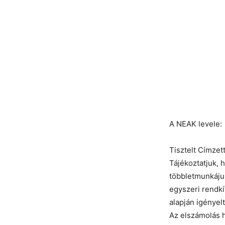
A NEAK levele:
Tisztelt Címzett
Tájékoztatjuk, 
többletmunkáju
egyszeri rendkív
alapján igényel
Az elszámolás h