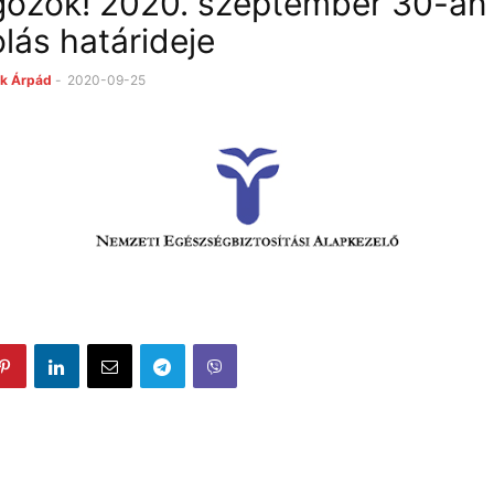
gozók! 2020. szeptember 30-án j
lás határideje
k Árpád
-
2020-09-25