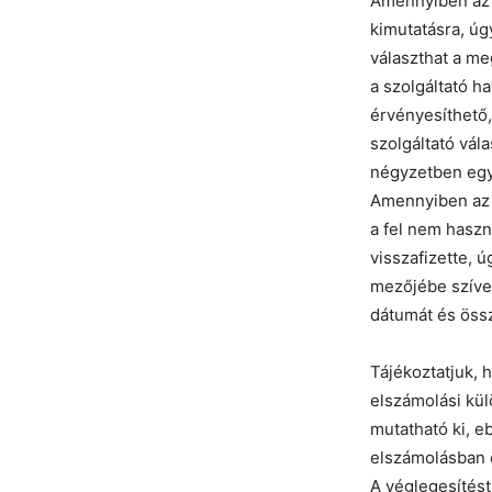
Amennyiben az e
kimutatásra, úg
választhat a me
a szolgáltató h
érvényesíthető,
szolgáltató vál
négyzetben egy 
Amennyiben az 
a fel nem haszn
visszafizette, 
mezőjébe szíves
dátumát és öss
Tájékoztatjuk, 
elszámolási kül
mutatható ki, 
elszámolásban c
A véglegesítést