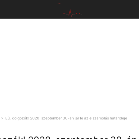
EÜ. dolgozók! 2020. szeptember 30-án jár le az elszámolás határideje