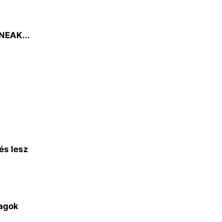
 NEAK...
és lesz
agok