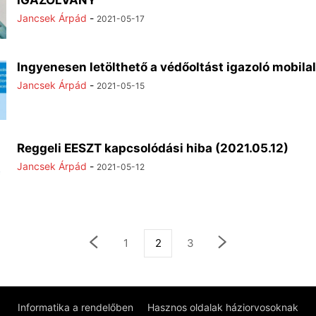
IGAZOLVÁNY
Jancsek Árpád
-
2021-05-17
Ingyenesen letölthető a védőoltást igazoló mobil
Jancsek Árpád
-
2021-05-15
Reggeli EESZT kapcsolódási hiba (2021.05.12)
Jancsek Árpád
-
2021-05-12
1
2
3
Informatika a rendelőben
Hasznos oldalak háziorvosoknak