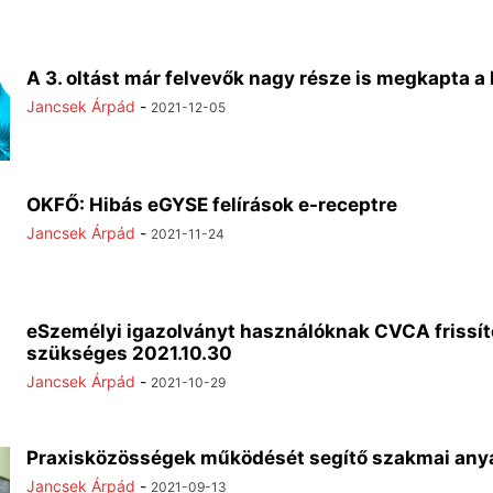
A 3. oltást már felvevők nagy része is megkapta a
Jancsek Árpád
-
2021-12-05
OKFŐ: Hibás eGYSE felírások e-receptre
Jancsek Árpád
-
2021-11-24
eSzemélyi igazolványt használóknak CVCA frissít
szükséges 2021.10.30
Jancsek Árpád
-
2021-10-29
Praxisközösségek működését segítő szakmai any
Jancsek Árpád
-
2021-09-13