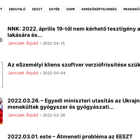
PT
EBEUTALÓ
EESZT
EGYÉB
GDPR
KERESŐKÉPTELENSÉG
PRAXISK
NNK: 2022. április 19-től nem kérhető tesztigény 
lakására és...
Jancsek Árpád
-
2022-04-15
Az eSzemélyi kliens szoftver verziófrissítése sz
Jancsek Árpád
-
2022-04-04
2022.03.26. – Egyedi miniszteri utasítás az Ukraj
menekültek gyógyszer és gyógyászati...
Jancsek Árpád
-
2022-03-26
2022.03.01. este – Átmeneti probléma az EESZT