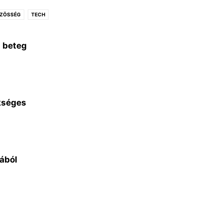
ÖZÖSSÉG
TECH
a beteg
ükséges
nából