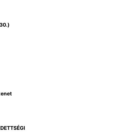
30.)
zenet
ÉDETTSÉGI