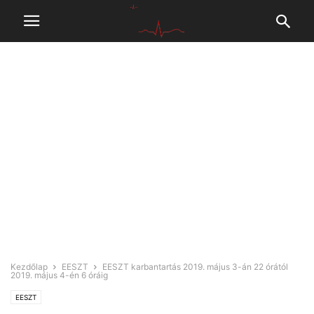
Kezdőlap
EESZT
EESZT karbantartás 2019. május 3-án 22 órától
2019. május 4-én 6 óráig
EESZT