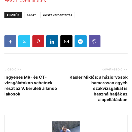
EESZT Üzemeltetés
CÍMKÉK
eeszt
eeszt karbantartás
Előző cikk
Következő cikk
Ingyenes MR- és CT-
Kásler Miklós: a háziorvosok
vizsgálatokon vehetnek
hamarosan egyéb
részt az V. kerületi állandó
szakvizsgáikat is
lakosok
használhatják az
alapellátásban