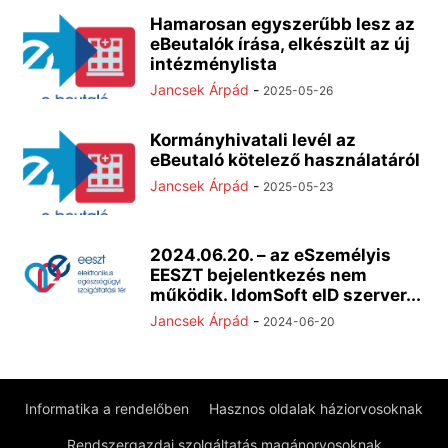
Hamarosan egyszerűbb lesz az
eBeutalók írása, elkészült az új
intézménylista
Jancsek Árpád
-
2025-05-26
Kormányhivatali levél az
eBeutaló kötelező használatáról
Jancsek Árpád
-
2025-05-23
2024.06.20. – az eSzemélyis
EESZT bejelentkezés nem
működik. IdomSoft eID szerver...
Jancsek Árpád
-
2024-06-20
Informatika a rendelőben
Hasznos oldalak háziorvosoknak
Rendszergazdai szolgáltatás magánorvosoknak