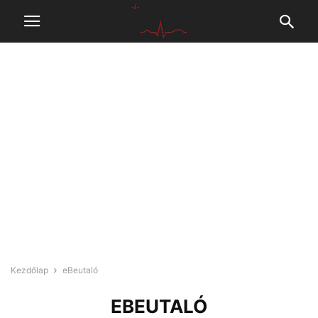
Kezdőlap
eBeutaló
EBEUTALÓ