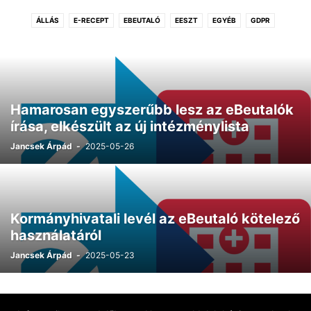
ÁLLÁS
E-RECEPT
EBEUTALÓ
EESZT
EGYÉB
GDPR
KERESŐKÉPTELENSÉG
PRAXISKÖZÖSSÉG
TECH
Hamarosan egyszerűbb lesz az eBeutalók
írása, elkészült az új intézménylista
Jancsek Árpád
-
2025-05-26
Kormányhivatali levél az eBeutaló kötelező
használatáról
Jancsek Árpád
-
2025-05-23