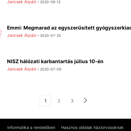
Jancsek Árpád
-
2020-08-12
Emmi: Megmarad az egyszerűsített gyógyszerkia
Jancsek Árpád
-
2020-07-25
NISZ hálózati karbantartás július 10-én
Jancsek Árpád
-
2020-07-09
1
2
3
Informatika a rendelőben
Hasznos oldalak háziorvosoknak