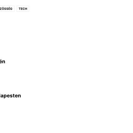
ÖZÖSSÉG
TECH
én
dapesten