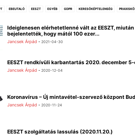
PT
EBEUTALÓ
EESZT
EGYÉB
GDPR
KERESŐKÉPTELENSÉG
PRAXISK
Ideiglenesen elérhetetlenné vált az EESZT, miután
bejelentették, hogy mától 100 ezer...
Jancsek Árpád
-
2021-04-30
EESZT rendkívüli karbantartás 2020. december 5-
Jancsek Árpád
-
2020-12-04
Koronavírus – Új mintavétel-szervező központ Bu
Jancsek Árpád
-
2020-11-24
EESZT szolgáltatás lassulás (2020.11.20.)