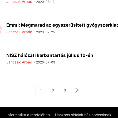
Jancsek Árpád
-
2020-08-12
Emmi: Megmarad az egyszerűsített gyógyszerkia
Jancsek Árpád
-
2020-07-25
NISZ hálózati karbantartás július 10-én
Jancsek Árpád
-
2020-07-09
1
2
3
Informatika a rendelőben
Hasznos oldalak háziorvosoknak