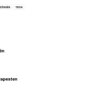
ÖZÖSSÉG
TECH
én
dapesten