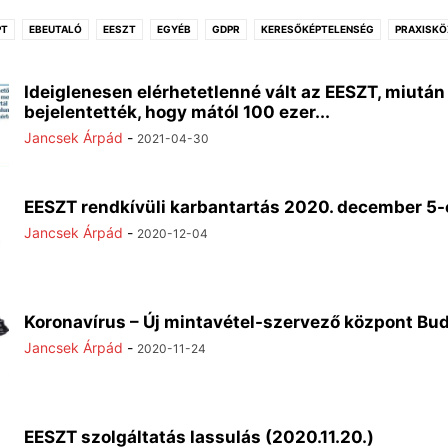
PT
EBEUTALÓ
EESZT
EGYÉB
GDPR
KERESŐKÉPTELENSÉG
PRAXISK
Ideiglenesen elérhetetlenné vált az EESZT, miután
bejelentették, hogy mától 100 ezer...
Jancsek Árpád
-
2021-04-30
EESZT rendkívüli karbantartás 2020. december 5-
Jancsek Árpád
-
2020-12-04
Koronavírus – Új mintavétel-szervező központ Bu
Jancsek Árpád
-
2020-11-24
EESZT szolgáltatás lassulás (2020.11.20.)