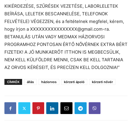
KIKÉRDEZÉSE, SZŰRÉSEK VEZETÉSE, LABORLELETEK
BEÍRÁSA, LELETEK BESCANNELÉSE, TELEFONOK
FELVÉTELE) VÉGEZZEN, és a feltételnek megfelel, kérem,
hogy írjon a XXXXXXXXXXXXXXXX@gmail.com-ra.
BETANULÁS UTÁN VAGY MEDMAX HÁZIORVOSI
PROGRAMHOZ PONTOSAN ÉRTŐ NŐVÉRNEK EXTRA BÉRT
FIZETEK! A JÓ MUNKAERŐT ITTHON IS MEGBECSÜLIK,
NEM KELL KÜLFÖLDRE MENNI, CSAK BE KELL TARTANIA
AZ ORVOS KÉRÉSEIT, ÉS PRECÍZEN KELL DOLGOZNIA!
“
CÍMKÉK
állás
háziorvos
körzeti ápoló
körzeti nővér