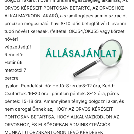
dolgozni akaró, nővéri munkára egészségileg alkalmas, AZ
ORVOS KÉRÉSEIT PONTOSAN BETARTÓ, AZ ORVOSHOZ
ALKALMAZKODNI AKARÓ, a számítógépes adminisztrációt
precízen megcsináló, havi 8-10 idős betegtől vért levenni
tudó nővért keresek. (feltétel:
OKJ54/OKJ55 vagy körzeti
nővéri
végzettség)!
Rendelő:
Határ úti
metrótól 7
percre
gyalog. Rendelési idő: Hétfő-Szerda:8-12 óra, Kedd-
Csütörtök: 16-20 óra , páratlan péntek: 8-12 ór
a, páros
péntek: 15-18 óra. Amennyiben tényleg dolgozni akar, és
nem derogál Önnek az, HOGY AZ ORVOS KÉRÉSEIT
PONTOSAN BETARTSA, HOGY ALKALMAZKODJON AZ
ORVOSHOZ, ÉS ELSŐSORBAN ADMINISZTRÁCIÓS
MUNKÁT (TÖRZSKARTONON LÉVŐ KÉRDÉSEK