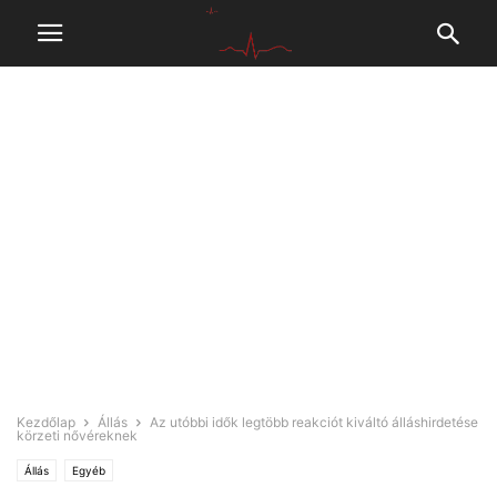
Kezdőlap
Állás
Az utóbbi idők legtöbb reakciót kiváltó álláshirdetése
körzeti nővéreknek
Állás
Egyéb