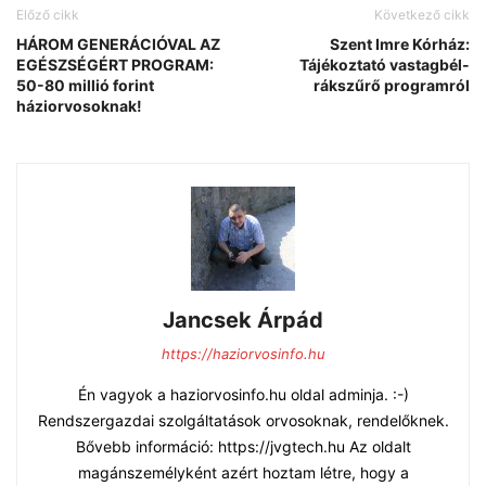
Előző cikk
Következő cikk
HÁROM GENERÁCIÓVAL AZ
Szent Imre Kórház:
EGÉSZSÉGÉRT PROGRAM:
Tájékoztató vastagbél-
50-80 millió forint
rákszűrő programról
háziorvosoknak!
Jancsek Árpád
https://haziorvosinfo.hu
Én vagyok a haziorvosinfo.hu oldal adminja. :-)
Rendszergazdai szolgáltatások orvosoknak, rendelőknek.
Bővebb információ: https://jvgtech.hu Az oldalt
magánszemélyként azért hoztam létre, hogy a