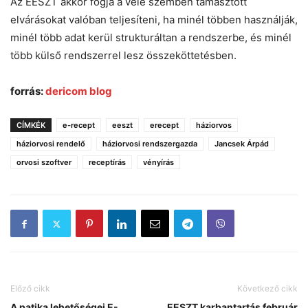
Az EESZT akkor fogja a vele szemben támasztott
elvárásokat valóban teljesíteni, ha minél többen használják,
minél több adat kerül strukturáltan a rendszerbe, és minél
több külső rendszerrel lesz összeköttetésben.
forrás:
dericom blog
CÍMKÉK
e-recept
eeszt
erecept
háziorvos
háziorvosi rendelő
háziorvosi rendszergazda
Jancsek Árpád
orvosi szoftver
receptírás
vényírás
Előző cikk
Következő cikk
A patika lehetőségei E-
EESZT karbantartás február