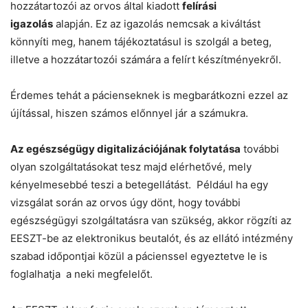
hozzátartozói az orvos által kiadott
felírási
igazolás
alapján. Ez az igazolás nemcsak a kiváltást
könnyíti meg, hanem tájékoztatásul is szolgál a beteg,
illetve a hozzátartozói számára a felírt készítményekről.
Érdemes tehát a pácienseknek is megbarátkozni ezzel az
újítással, hiszen számos előnnyel jár a számukra.
Az egészségügy digitalizációjának folytatása
további
olyan szolgáltatásokat tesz majd elérhetővé, mely
kényelmesebbé teszi a betegellátást. Például ha egy
vizsgálat során az orvos úgy dönt, hogy további
egészségügyi szolgáltatásra van szükség, akkor rögzíti az
EESZT-be az elektronikus beutalót, és az ellátó intézmény
szabad időpontjai közül a pácienssel egyeztetve le is
foglalhatja a neki megfelelőt.