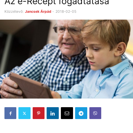
Az e-Recept fogadtatása
Közzétevő:
Jancsek Árpád
-
2018-02-05