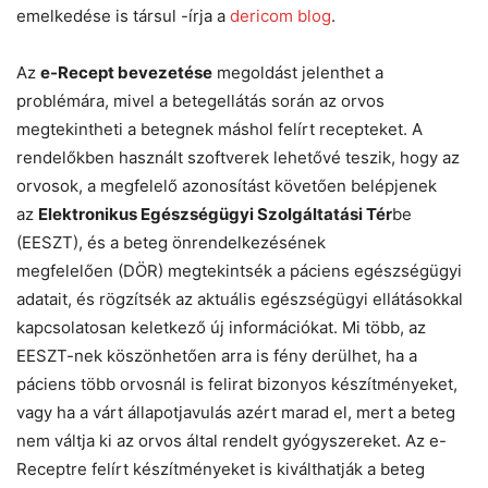
emelkedése is társul -írja a
dericom blog
.
Az
e-Recept bevezetése
megoldást jelenthet a
problémára, mivel a betegellátás során az orvos
megtekintheti a betegnek máshol felírt recepteket. A
rendelőkben használt szoftverek lehetővé teszik, hogy az
orvosok, a megfelelő azonosítást követően belépjenek
az
Elektronikus Egészségügyi Szolgáltatási Tér
be
(EESZT), és a beteg önrendelkezésének
megfelelően (DÖR) megtekintsék a páciens egészségügyi
adatait, és rögzítsék az aktuális egészségügyi ellátásokkal
kapcsolatosan keletkező új információkat. Mi több, az
EESZT-nek köszönhetően arra is fény derülhet, ha a
páciens több orvosnál is felirat bizonyos készítményeket,
vagy ha a várt állapotjavulás azért marad el, mert a beteg
nem váltja ki az orvos által rendelt gyógyszereket. Az e-
Receptre felírt készítményeket is kiválthatják a beteg