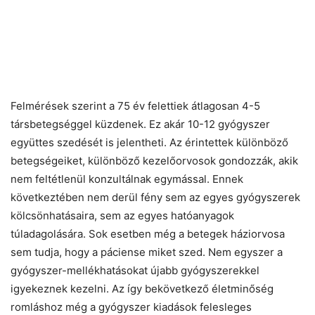
Felmérések szerint a 75 év felettiek átlagosan 4-5
társbetegséggel küzdenek. Ez akár 10-12 gyógyszer
együttes szedését is jelentheti. Az érintettek különböző
betegségeiket, különböző kezelőorvosok gondozzák, akik
nem feltétlenül konzultálnak egymással. Ennek
következtében nem derül fény sem az egyes gyógyszerek
kölcsönhatásaira, sem az egyes hatóanyagok
túladagolására. Sok esetben még a betegek háziorvosa
sem tudja, hogy a páciense miket szed. Nem egyszer a
gyógyszer-mellékhatásokat újabb gyógyszerekkel
igyekeznek kezelni. Az így bekövetkező életminőség
romláshoz még a gyógyszer kiadások felesleges