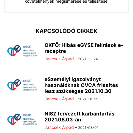
követelmények megismerése és teljesítése.
KAPCSOLÓDÓ CIKKEK
OKFŐ: Hibás eGYSE felírások e-
receptre
Jancsek Árpád
-
2021-11-24
eSzemélyi igazolványt
használóknak CVCA frissítés
lesz szükséges 2021.10.30
Jancsek Árpád
-
2021-10-29
NISZ tervezett karbantartás
2021.08.03-án
Jancsek Árpád
-
2021-08-01