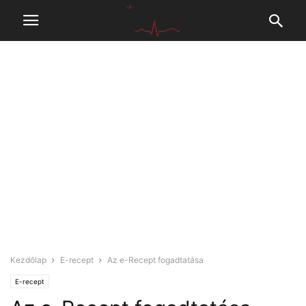
Kezdőlap
E-recept
Az e-Recept fogadtatása
E-recept