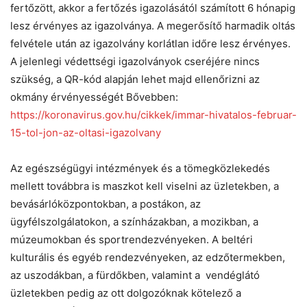
fertőzött, akkor a fertőzés igazolásától számított 6 hónapig
lesz érvényes az igazolványa. A megerősítő harmadik oltás
felvétele után az igazolvány korlátlan időre lesz érvényes.
A jelenlegi védettségi igazolványok cseréjére nincs
szükség, a QR-kód alapján lehet majd ellenőrizni az
okmány érvényességét Bővebben:
https://koronavirus.gov.hu/cikkek/immar-hivatalos-februar-
15-tol-jon-az-oltasi-igazolvany
Az egészségügyi intézmények és a tömegközlekedés
mellett továbbra is maszkot kell viselni az üzletekben, a
bevásárlóközpontokban, a postákon, az
ügyfélszolgálatokon, a színházakban, a mozikban, a
múzeumokban és sportrendezvényeken. A beltéri
kulturális és egyéb rendezvényeken, az edzőtermekben,
az uszodákban, a fürdőkben, valamint a vendéglátó
üzletekben pedig az ott dolgozóknak kötelező a