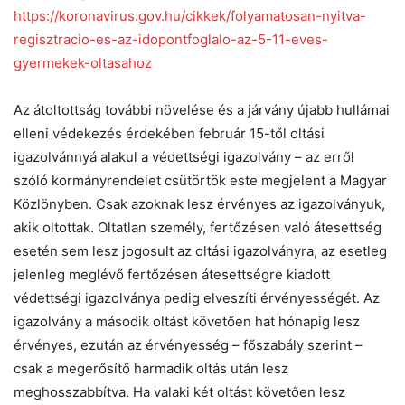
https://koronavirus.gov.hu/cikkek/folyamatosan-nyitva-
regisztracio-es-az-idopontfoglalo-az-5-11-eves-
gyermekek-oltasahoz
Az átoltottság további növelése és a járvány újabb hullámai
elleni védekezés érdekében február 15-től oltási
igazolvánnyá alakul a védettségi igazolvány – az erről
szóló kormányrendelet csütörtök este megjelent a Magyar
Közlönyben. Csak azoknak lesz érvényes az igazolványuk,
akik oltottak. Oltatlan személy, fertőzésen való átesettség
esetén sem lesz jogosult az oltási igazolványra, az esetleg
jelenleg meglévő fertőzésen átesettségre kiadott
védettségi igazolványa pedig elveszíti érvényességét. Az
igazolvány a második oltást követően hat hónapig lesz
érvényes, ezután az érvényesség – főszabály szerint –
csak a megerősítő harmadik oltás után lesz
meghosszabbítva. Ha valaki két oltást követően lesz