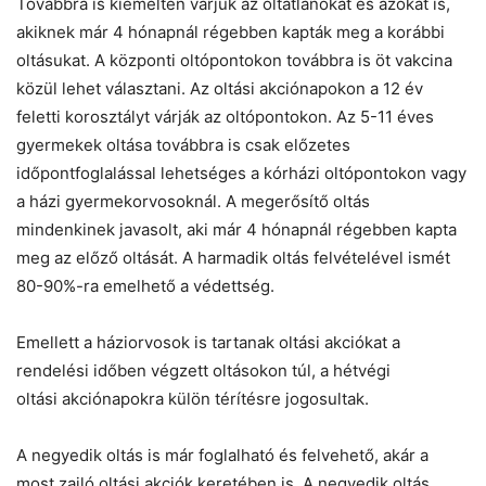
Továbbra is kiemelten várjuk az oltatlanokat és azokat is,
akiknek már 4 hónapnál régebben kapták meg a korábbi
oltásukat. A központi oltópontokon továbbra is öt vakcina
közül lehet választani. Az oltási akciónapokon a 12 év
feletti korosztályt várják az oltópontokon. Az 5-11 éves
gyermekek oltása továbbra is csak előzetes
időpontfoglalással lehetséges a kórházi oltópontokon vagy
a házi gyermekorvosoknál. A megerősítő oltás
mindenkinek javasolt, aki már 4 hónapnál régebben kapta
meg az előző oltását. A harmadik oltás felvételével ismét
80-90%-ra emelhető a védettség.
Emellett a háziorvosok is tartanak oltási akciókat a
rendelési időben végzett oltásokon túl, a hétvégi
oltási akciónapokra külön térítésre jogosultak.
A negyedik oltás is már foglalható és felvehető, akár a
most zajló oltási akciók keretében is. A negyedik oltás