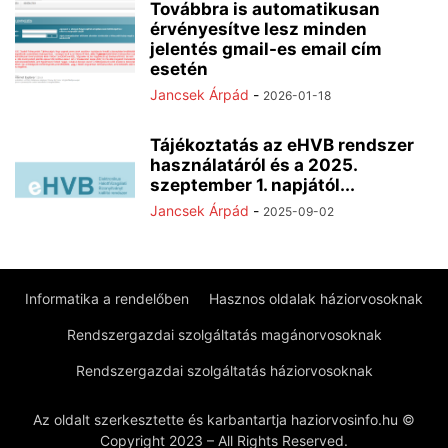
Továbbra is automatikusan
érvényesítve lesz minden
jelentés gmail-es email cím
esetén
Jancsek Árpád
-
2026-01-18
Tájékoztatás az eHVB rendszer
használatáról és a 2025.
szeptember 1. napjától...
Jancsek Árpád
-
2025-09-02
Informatika a rendelőben
Hasznos oldalak háziorvosoknak
Rendszergazdai szolgáltatás magánorvosoknak
Rendszergazdai szolgáltatás háziorvosoknak
Az oldalt szerkesztette és karbantartja haziorvosinfo.hu ©
Copyright 2023 – All Rights Reserved.