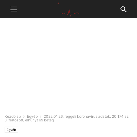
Kezdőlap
Egyéb
2022.01.26. reggeli koronavírus adatok: 20 174 az
új fertőzött, elhunyt 69 beteg
Egyéb