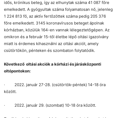
idős, krónikus beteg, így az elhunytak száma 41 087 főre
emelkedett. A gyógyultak száma folyamatosan nő, jelenleg
1 224 813 fő, az aktív fertőzöttek száma pedig 205 376
főre emelkedett. 3145 koronavírusos beteget ápolnak
kórházban, közülük 164-en vannak lélegeztetőgépen. Az
omikron és a február 15-től életbe lépő oltási igazolvány
miatt is érdemes kihasználni az oltási akciót, amely
csütörtökön, pénteken és szombaton folytatódik.
Következő oltási akciók a kórházi és járásközponti
oltópontokon:
· 2022. január 27-28. (csütörtök-péntek) 14-18 óra
között.
· 2022. január 29. (szombat) 10-18 óra között.