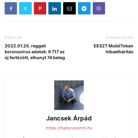
Előző cikk
Következő cikk
2022.01.25. reggeli
EESZT MobilToken
koronavírus adatok: 9 717 az
hibaelhárítás
új fertőzött, elhunyt 74 beteg
Jancsek Árpád
https://haziorvosinfo.hu