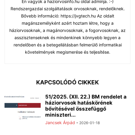
Én vagyok a haziorvosinfo.hu oldal adminja. :-)
Rendszergazdai szolgáltatások orvosoknak, rendelőknek.
Bővebb információ: https://jvgtech.hu Az oldalt
magánszemélyként azért hoztam létre, hogy a
háziorvosoknak, a magánorvosoknak, a fogorvosoknak, az
asszisztenseknek és mindenkinek könnyebb legyen a
rendelőben és a betegellátásban felmerülő informatikai
követelmények megismerése és teljesítése.
KAPCSOLÓDÓ CIKKEK
51/2025. (XII. 22.) BM rendelet a
háziorvosok hatáskörének
bővítésével összefüggő
miniszteri...
Jancsek Árpád
-
2026-01-18