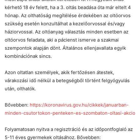
kérhető 18 év felett, ha a 3. oltás beadása óta már eltelt 4
hónap. Az olthatóság megítélése érdekében az oltóorvos
szükség esetén konzultálhat a kezelőorvossal és/vagy
háziorvossal. Az oltóanyag választás minden esetben az
oltóorvos feladata, aki a pácienst ismerve a szakmai
szempontok alapján dönt. Általános ellenjavallata egyik
kombinációnak sincs.
Azon oltatlan személyek, akik fertőzésen átestek,
várakozási idő nélkül a betegségből történt felgyógyulás
után, olthatók.
Bővebben:
https://koronavirus.gov.hu/cikkek/januarban-
minden-csutortokon-penteken-es-szombaton-oltasi-akcio
Folyamatosan nyitva a regisztráció és az időpontfoglaló az
5-11 éves gyermekek oltásához. Bővebben: